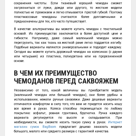
сохранения чистоты. Если тканевый хороший чемодан сможет
загрязниться от лужи, дождя или другого, то жесткие модели
полностью не промокаем и легко отмывается простой губкой. Поэтому
пластмассовые чемоданы считаются более долговечными и
предназначены для тех, кто часто путешествует.
В качестве альтернативы вы можете купить чемодан с текстильной
основой. Их преимущество заключается в более доступной цене и
гибкости. Например, даже самый маленький чемодан можно
перегрузить, так как ткань на жесткой раме легко поддается изгибу.
Подобные варианты являются универсальными и подходят каждому.
Сегодня вы можете купить дорожный чемодан на колесиках (с двумя
или четырьмя) из пластика, полиуретана или на прорезиненной
основе.
В ЧЕМ ИХ ПРЕИМУЩЕСТВО
ЧЕМОДАНОВ ПЕРЕД САКВОЯЖЕМ
Независимо от того, какой величины вы приобретаете модель
(маленький чемодан или большой чемодан), они более удобны в
использовании, нежели ручные саквояжи. Даже дешевые варианты
отличаются комфортом в силу того, что вам не придется носить ношу
все время в руках. Колеса способны перемещаться по любому
покрытию: асфальт, ровная грунтовка, брусчатка. Ручка каждого
варианта регулируется по высоте и складывается. При
необходимости, вы сможете носить такую сумку в руках.
Интернет
магазин сумок BagBoom
предлагает дешево заказать модели
большого, малого или среднего размера с гарантией качества.