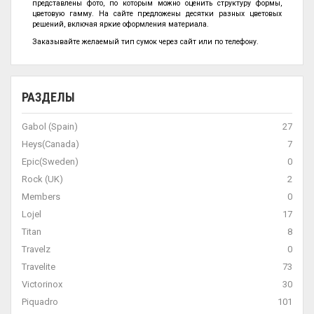
представлены фото, по которым можно оценить структуру формы,
цветовую гамму. На сайте предложены десятки разных цветовых
решений, включая яркие оформления материала.
Заказывайте желаемый тип сумок через сайт или по телефону.
РАЗДЕЛЫ
Gabol (Spain)
27
Heys(Canada)
7
Epic(Sweden)
0
Rock (UK)
2
Members
0
Lojel
17
Titan
8
Travelz
0
Travelite
73
Victorinox
30
Piquadro
101