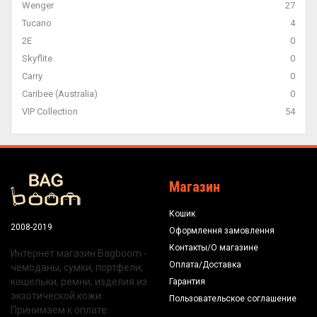
Wenger
27
Tucano
4
2E
0
Skyflite
0
Carry
0
Caribee (Australia)
0
VIP Collection
54
Магазин
Кошик
2008-2019
Оформлення замовлення
Контакты/О магазине
Интернет магазин Bagboom -
Оплата/Доставка
чемоданы, сумки, портфели,
кошельки, ремни, изделия из
Гарантия
экзотической кожи.
Пользовательское соглашение
Принимаем к оплате: