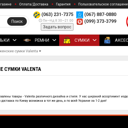
агазине
Оплата/Доставка
Гарантия
Пользовательское соглашени
(063) 231-7375
(067) 887-0880
Пн—Нд 8:30—21:00
(099) 373-3799
Поиск
Задать вопрос
ЛЬКИ
РЕМНИ
СУМКИ
АКСЕ
енские сумки Valenta
Е СУМКИ VALENTA
тавлены
товары - Valenta
различного дизайна и стиля. У нас широкий ассортимент изде
доставка по Киеву возможна в тот же день, а по всей Украине за 1-2 дня!