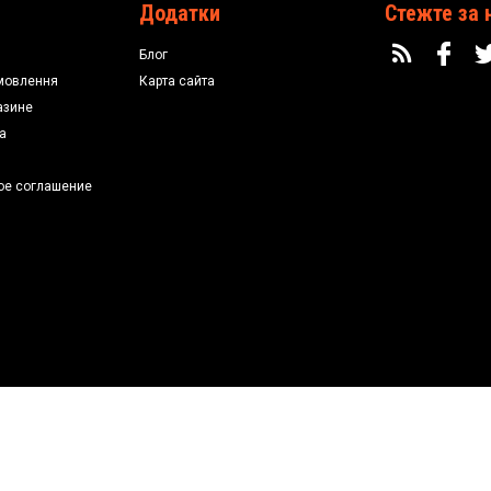
Додатки
Стежте за 
Блог
мовлення
Карта сайта
азине
а
ое соглашение