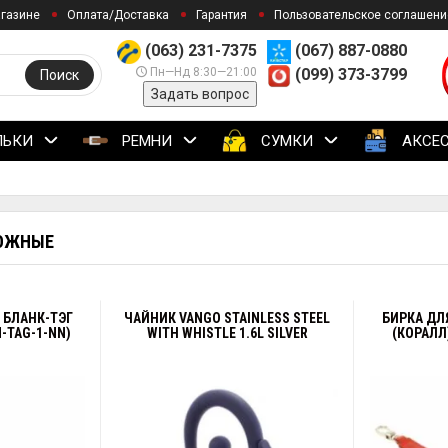
агазине
Оплата/Доставка
Гарантия
Пользовательское соглашени
(063) 231-7375
(067) 887-0880
Пн—Нд 8:30—21:00
(099) 373-3799
Поиск
Задать вопрос
ЛЬКИ
РЕМНИ
СУМКИ
АКСЕ
РОЖНЫЕ
 БЛАНК-ТЭГ
ЧАЙНИК VANGO STAINLESS STEEL
БИРКА ДЛ
-TAG-1-NN)
WITH WHISTLE 1.6L SILVER
(КОРАЛЛ