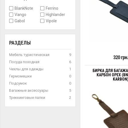
BlankNote
Ferrino
Vango
Highlander
Gabol
Vipole
РАЗДЕЛЫ
Мебель туристическая
9
320 грн
Посуда походная
6
Чехлы для одежды
1
БИРКА ДЛЯ БАГАЖА
КАРБОН ОРЕХ (BN
Гермомешки
0
KARBON
Подсумок
0
Багажные аксессуары
5
Треккинговые палки
2