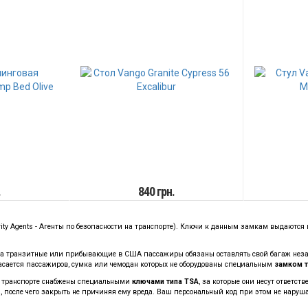
.
840 грн.
rity Agents - Агенты по безопасности на транспорте). Ключи к данным замкам выдаютс
да транзитные или прибывающие в США пассажиры обязаны оставлять свой багаж незамк
касается пассажиров, сумка или чемодан которых не оборудованы специальным
замком т
а транспорте снабжены специальными
ключами типа TSA
, за которые они несут ответс
 после чего закрыть не причиняя ему вреда. Ваш персональный код при этом не наруш