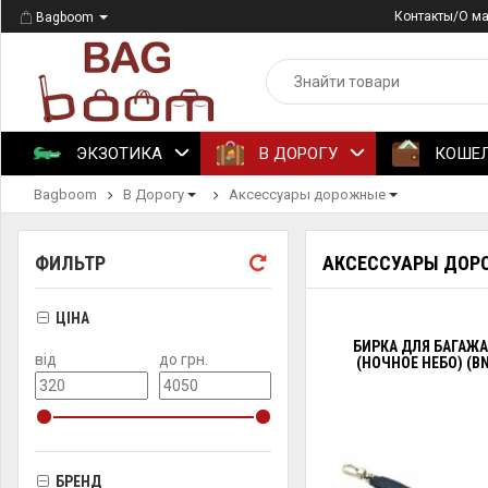
Контакты/О м
Bagboom
ЭКЗОТИКА
В ДОРОГУ
КОШЕ
Bagboom
В Дорогу
Аксессуары дорожные
ФИЛЬТР
АКСЕССУАРЫ ДО
ЦІНА
БИРКА ДЛЯ БАГАЖА
від
до грн.
(НОЧНОЕ НЕБО) (BN
БРЕНД