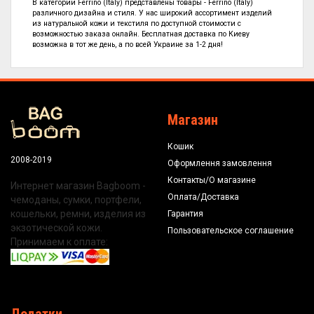
В категории
Ferrino (Italy) представлены
товары - Ferrino (Italy)
различного дизайна и стиля. У нас широкий ассортимент изделий
из натуральной кожи и текстиля по
доступной стоимости с
возможностью заказа онлайн. Бесплатная доставка по Киеву
возможна в тот же день, а по всей Украине за 1-2 дня!
Магазин
Кошик
2008-2019
Оформлення замовлення
Контакты/О магазине
Интернет магазин Bagboom -
Оплата/Доставка
чемоданы, сумки, портфели,
кошельки, ремни, изделия из
Гарантия
экзотической кожи.
Пользовательское соглашение
Принимаем к оплате: