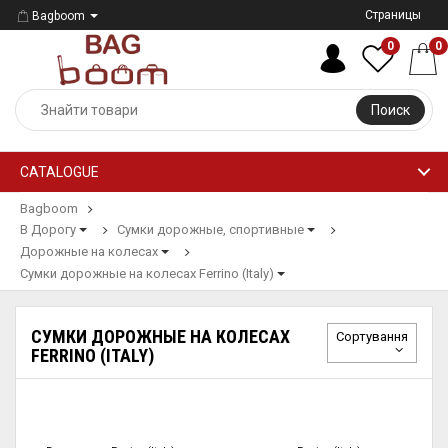
Страницы
Bagboom
0
0
Поиск
CATALOGUE
Bagboom
В Дорогу
Сумки дорожные, спортивные
Дорожные на колесах
Сумки дорожные на колесах Ferrino (Italy)
СУМКИ ДОРОЖНЫЕ НА КОЛЕСАХ
Сортування
FERRINO (ITALY)