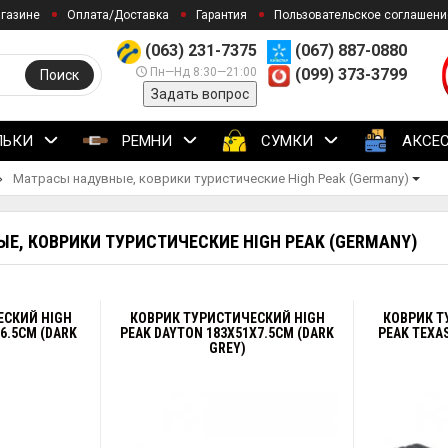
агазине
Оплата/Доставка
Гарантия
Пользовательское соглашени
(063) 231-7375
(067) 887-0880
Пн—Нд 8:30—21:00
(099) 373-3799
Поиск
Задать вопрос
ЛЬКИ
РЕМНИ
СУМКИ
АКСЕ
Матрасы надувные, коврики туристические High Peak (Germany)
Е, КОВРИКИ ТУРИСТИЧЕСКИЕ HIGH PEAK (GERMANY)
ЕСКИЙ HIGH
КОВРИК ТУРИСТИЧЕСКИЙ HIGH
КОВРИК Т
6.5CM (DARK
PEAK DAYTON 183X51X7.5CM (DARK
PEAK TEXA
GREY)