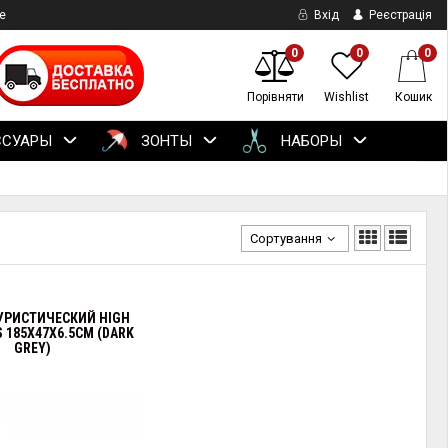
е
Вхід
Реєстрація
0
0
0
Порівняти
Wishlist
Кошик
ССУАРЫ
ЗОНТЫ
НАБОРЫ
Сортування
УРИСТИЧЕСКИЙ HIGH
S 185X47X6.5CM (DARK
GREY)