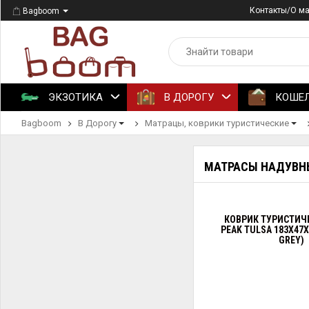
Контакты/О м
Bagboom
ЭКЗОТИКА
В ДОРОГУ
КОШЕ
Bagboom
В Дорогу
Матрацы, коврики туристические
МАТРАСЫ НАДУВНЫ
КОВРИК ТУРИСТИЧ
PEAK TULSA 183X47X
GREY)