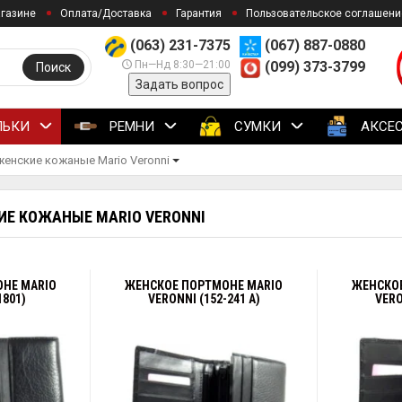
агазине
Оплата/Доставка
Гарантия
Пользовательское соглашени
(063) 231-7375
(067) 887-0880
Пн—Нд 8:30—21:00
(099) 373-3799
Поиск
Задать вопрос
ЛЬКИ
РЕМНИ
СУМКИ
АКСЕ
енские кожаные Mario Veronni
Е КОЖАНЫЕ MARIO VERONNI
НЕ MARIO
ЖЕНСКОЕ ПОРТМОНЕ MARIO
ЖЕНСКО
1801)
VERONNI (152-241 A)
VERO