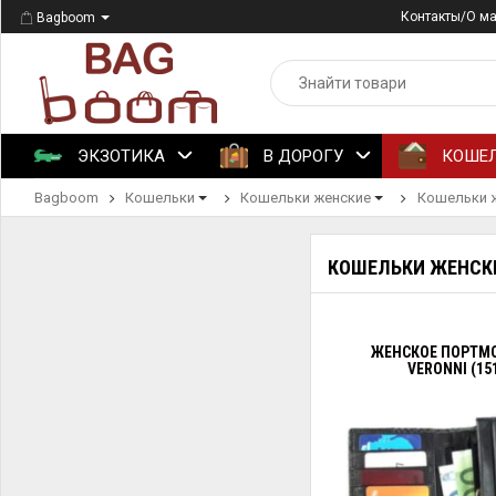
Контакты/О м
Bagboom
ЭКЗОТИКА
В ДОРОГУ
КОШЕ
Bagboom
Кошельки
Кошельки женские
Кошельки ж
КОШЕЛЬКИ ЖЕНСКИ
ЖЕНСКОЕ ПОРТМО
VERONNI (15