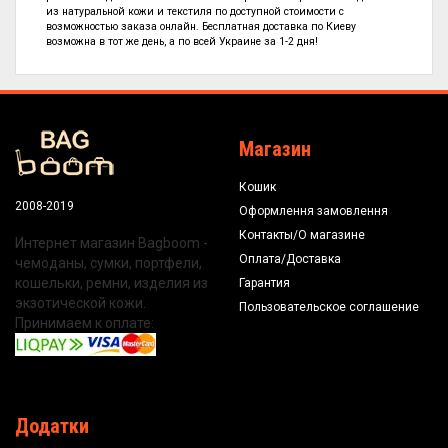
из натуральной кожи и текстиля по
доступной стоимости с
возможностью заказа онлайн. Бесплатная доставка по Киеву
возможна в тот же день, а по всей Украине за 1-2 дня!
Магазин
Кошик
2008-2019
Оформлення замовлення
Контакты/О магазине
Интернет магазин Bagboom -
Оплата/Доставка
чемоданы, сумки, портфели,
кошельки, ремни, изделия из
Гарантия
экзотической кожи.
Пользовательское соглашение
Принимаем к оплате:
Додатки