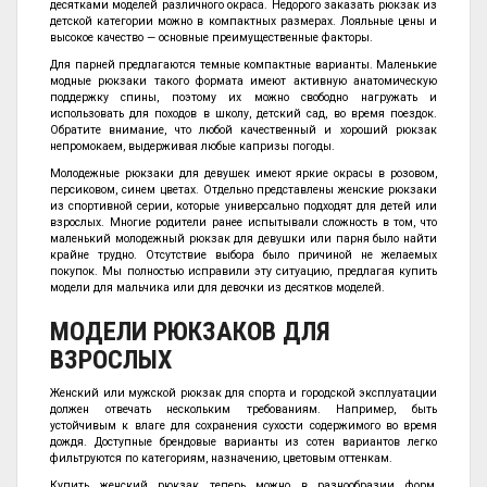
десятками моделей различного окраса. Недорого заказать рюкзак из
детской категории можно в компактных размерах. Лояльные цены и
высокое качество — основные преимущественные факторы.
Для парней предлагаются темные компактные варианты. Маленькие
модные рюкзаки такого формата имеют активную анатомическую
поддержку спины, поэтому их можно свободно нагружать и
использовать для походов в школу, детский сад, во время поездок.
Обратите внимание, что любой качественный и хороший рюкзак
непромокаем, выдерживая любые капризы погоды.
Молодежные рюкзаки для девушек имеют яркие окрасы в розовом,
персиковом, синем цветах. Отдельно представлены женские рюкзаки
из спортивной серии, которые универсально подходят для детей или
взрослых. Многие родители ранее испытывали сложность в том, что
маленький молодежный рюкзак для девушки или парня было найти
крайне трудно. Отсутствие выбора было причиной не желаемых
покупок. Мы полностью исправили эту ситуацию, предлагая купить
модели для мальчика или для девочки из десятков моделей.
МОДЕЛИ РЮКЗАКОВ ДЛЯ
ВЗРОСЛЫХ
Женский или мужской рюкзак для спорта и городской эксплуатации
должен отвечать нескольким требованиям. Например, быть
устойчивым к влаге для сохранения сухости содержимого во время
дождя. Доступные брендовые варианты из сотен вариантов легко
фильтруются по категориям, назначению, цветовым оттенкам.
Купить женский рюкзак теперь можно в разнообразии форм,