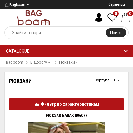
Страницы
Bagboom
0
0
Поиск
CATALOGUE
Bagboom
В Дорогу
Рюкзаки
Сортування
РЮКЗАКИ
Фильтр по характеристикам
РЮКЗАК BABAK 896077