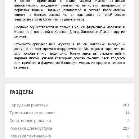
В области прилегания к спине модели имеют активную
анатомическую поддержку, смягченную пенистым материалом и
пористой тканью. Наличие полиэстера в составе положительно
влияет на быстрое высыхание, так как влага на такой основе
задерживается не более, чем на два-три часа.
Продажа осуществляется не только в нашем фирменном магазине в
Киеве, но и доставкой в Харьков, Днепр, Запорожье, Львов и другие
регионы.
Стоимость оригинальных моделей в нашем магазине выгодна и
доступна за счет прямого сотрудничества. Мы выдаем гарантии на
всю приобретенную продукцию. Только здесь вы сможете найти
вариант любой ценовой категории: дешево обновить свой гардероб
или приобрести фирменную брендовую модель из среднего ценового
сегмента.
РАЗДЕЛЫ
Городские рюкзаки
201
Туристические рюкзаки
14
Спортивные рюкзаки
5
Рюкзаки для ноутбука
227
Рюкзаки тактические
0