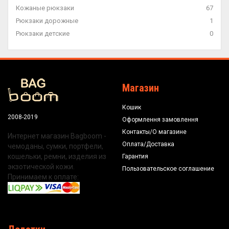
Кожаные рюкзаки
67
Рюкзаки дорожные
1
Рюкзаки детские
0
Магазин
Кошик
2008-2019
Оформлення замовлення
Контакты/О магазине
Интернет магазин Bagboom -
Оплата/Доставка
чемоданы, сумки, портфели,
кошельки, ремни, изделия из
Гарантия
экзотической кожи.
Пользовательское соглашение
Принимаем к оплате: