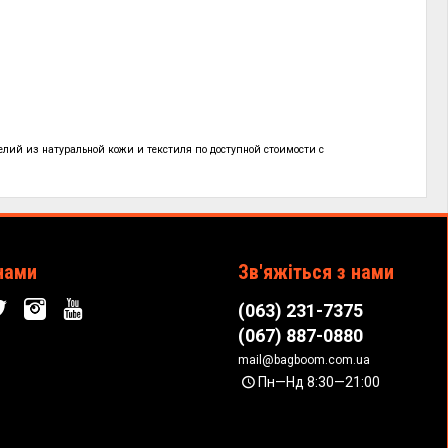
елий из натуральной кожи и текстиля по
доступной стоимости с
!
нами
Зв'яжіться з нами
(063) 231-7375
(067) 887-0880
mail@bagboom.com.ua
Пн—Нд 8:30—21:00