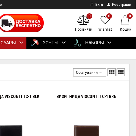
е
Вхід
Реєстрація
0
0
0
Порівняти
Wishlist
Кошик
ССУАРЫ
ЗОНТЫ
НАБОРЫ
Сортування
 VISCONTI TC-1 BLK
ВИЗИТНИЦА VISCONTI TC-1 BRN