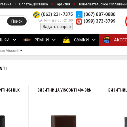
агазине
Оплата/Доставка
Гарантия
Пользовательское соглашени
(063) 231-7375
(067) 887-0880
Пн—Нд 8:30—21:00
(099) 373-3799
Поиск
Задать вопрос
ЛЬКИ
РЕМНИ
СУМКИ
АКСЕ
цы Visconti
NTI
TI 484 BLK
ВИЗИТНИЦА VISCONTI 484 BRN
ВИЗИТНИЦА