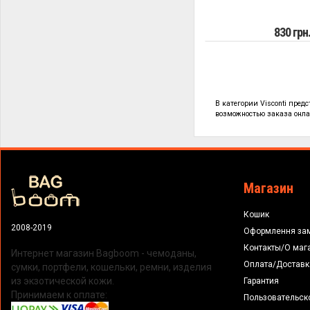
830 грн
В категории
Visconti пред
возможностью заказа онлай
Магазин
Кошик
2008-2019
Оформлення за
Контакты/О маг
Интернет магазин Bagboom - чемоданы,
Оплата/Доставк
сумки, портфели, кошельки, ремни, изделия
из экзотической кожи.
Гарантия
Принимаем к оплате:
Пользовательск