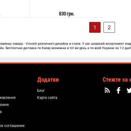
.
830 грн.
1
2
ставлены
товары - Visconti
различного дизайна и стиля. У нас широкий ассортимент изд
н. Бесплатная доставка по Киеву возможна в тот же день, а по всей Украине за 1-2 дня
Додатки
Стежте за 
Блог
мовлення
Карта сайта
азине
а
ое соглашение