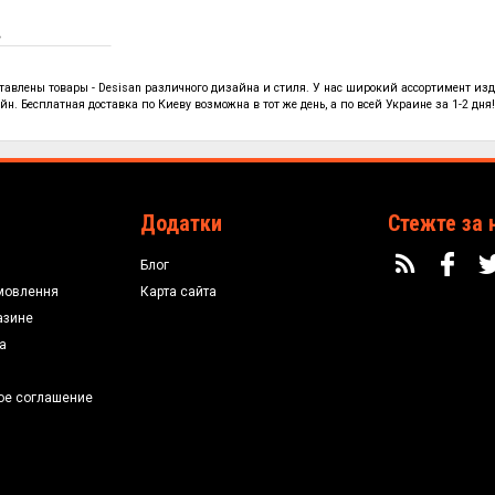
.
ставлены
товары - Desisan
различного дизайна и стиля. У нас широкий ассортимент изд
н. Бесплатная доставка по Киеву возможна в тот же день, а по всей Украине за 1-2 дня
Додатки
Стежте за 
Блог
мовлення
Карта сайта
азине
а
ое соглашение