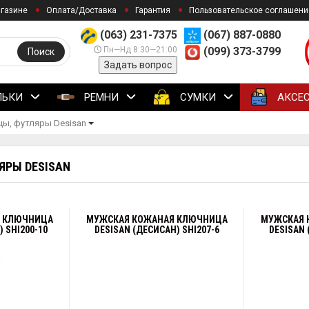
агазине
Оплата/Доставка
Гарантия
Пользовательское соглашени
(063) 231-7375
(067) 887-0880
Пн—Нд 8:30—21:00
(099) 373-3799
Поиск
Задать вопрос
ЛЬКИ
РЕМНИ
СУМКИ
АКСЕ
ы, футляры Desisan
ЯРЫ DESISAN
Я КЛЮЧНИЦА
МУЖСКАЯ КОЖАНАЯ КЛЮЧНИЦА
МУЖСКАЯ 
 SHI200-10
DESISAN (ДЕСИСАН) SHI207-6
DESISAN 