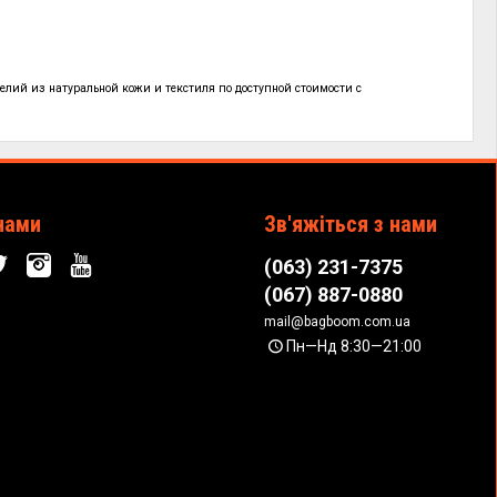
елий из натуральной кожи и текстиля по
доступной стоимости с
!
нами
Зв'яжіться з нами
(063) 231-7375
(067) 887-0880
mail@bagboom.com.ua
Пн—Нд 8:30—21:00