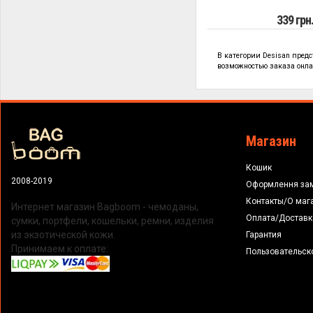
339 грн
В категории
Desisan пред
возможностью заказа онлай
Магазин
Кошик
2008-2019
Оформлення за
Контакты/О маг
Интернет магазин Bagboom - чемоданы,
Оплата/Доставк
сумки, портфели, кошельки, ремни, изделия
из экзотической кожи.
Гарантия
Принимаем к оплате:
Пользовательск