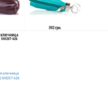
.
392 грн.
 КЛЮЧНИЦА
 SHI207-626