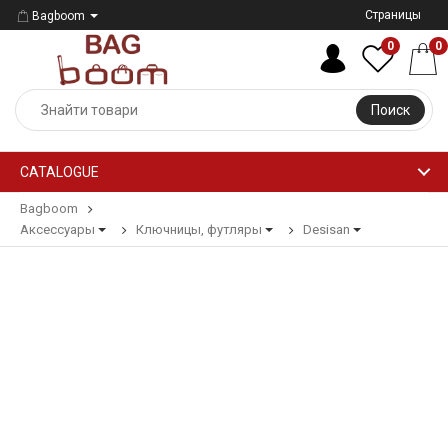
Страницы
Bagboom
0
0
Поиск
CATALOGUE
Bagboom
Аксессуары
Ключницы, футляры
Desisan