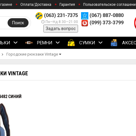
агазине
Оплата/Доставка
Гарантия
Пользовательское соглашени
(063) 231-7375
(067) 887-0880
Пн—Нд 8:30—21:00
(099) 373-3799
Поиск
Задать вопрос
ЛЬКИ
РЕМНИ
СУМКИ
АКСЕ
Городские рюкзаки Vintage
КИ VINTAGE
4482 СИНИЙ