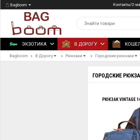
Контакты/О м
Bagboom
ЭКЗОТИКА
В ДОРОГУ
КОШЕ
Bagboom
В Дорогу
Рюкзаки
Городские рюкзаки
ГОРОДСКИЕ РЮКЗА
РЮКЗАК VINTAGE 1