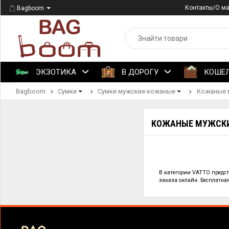
Контакты/О м
Bagboom
ЭКЗОТИКА
В ДОРОГУ
КОШЕ
Bagboom
Сумки
Сумки мужские кожаные
Кожаные 
КОЖАНЫЕ МУЖСКИ
В категории
VATTO предс
заказа онлайн. Бесплатная 