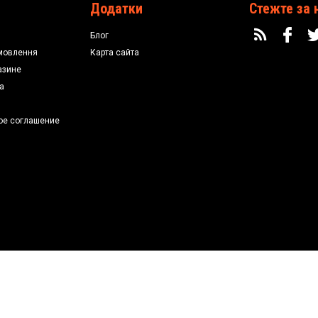
Додатки
Стежте за 
Блог
мовлення
Карта сайта
азине
а
ое соглашение