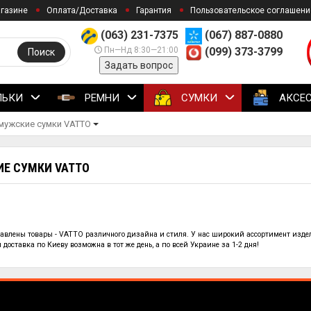
агазине
Оплата/Доставка
Гарантия
Пользовательское соглашени
(063) 231-7375
(067) 887-0880
Пн—Нд 8:30—21:00
(099) 373-3799
Поиск
Задать вопрос
ЛЬКИ
РЕМНИ
СУМКИ
АКСЕ
мужские сумки VATTO
Е СУМКИ VATTO
тавлены
товары - VATTO
различного дизайна и стиля. У нас широкий ассортимент изде
доставка по Киеву возможна в тот же день, а по всей Украине за 1-2 дня!