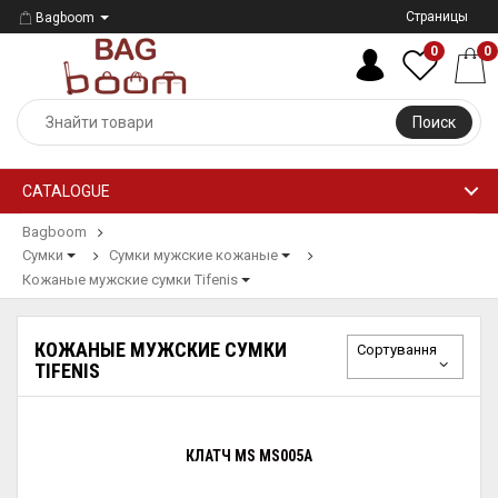
Страницы
Bagboom
0
0
Поиск
CATALOGUE
Bagboom
Сумки
Сумки мужские кожаные
Кожаные мужские сумки Tifenis
КОЖАНЫЕ МУЖСКИЕ СУМКИ
Сортування
TIFENIS
КЛАТЧ MS MS005A