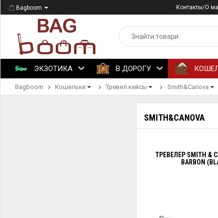
Контакты/О м
Bagboom
ЭКЗОТИКА
В ДОРОГУ
КОШЕ
Bagboom
Кошельки
Тревел кейсы
Smith&Canova
SMITH&CANOVA
ТРЕВЕЛЕР SMITH & C
BARBON (BL