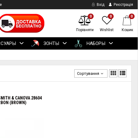
е
Вхід
Реєстрація
0
0
0
Порівняти
Wishlist
Кошик
ССУАРЫ
ЗОНТЫ
НАБОРЫ
Сортування
SMITH & CANOVA 28604
RBON (BROWN)