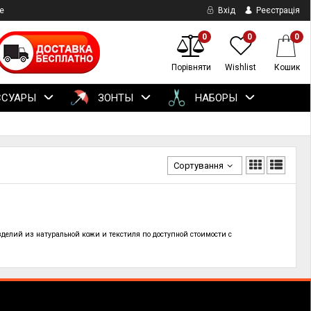
е
Вхід
Реєстрація
0
0
0
Порівняти
Wishlist
Кошик
ССУАРЫ
ЗОНТЫ
НАБОРЫ
Сортування
зделий из натуральной кожи и текстиля по
доступной стоимости с
!