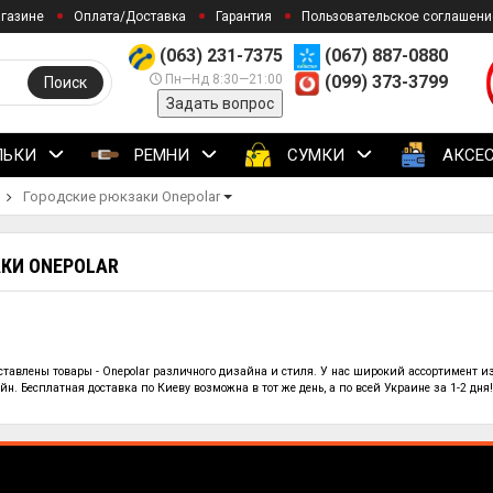
агазине
Оплата/Доставка
Гарантия
Пользовательское соглашени
(063) 231-7375
(067) 887-0880
Пн—Нд 8:30—21:00
(099) 373-3799
Поиск
Задать вопрос
ЛЬКИ
РЕМНИ
СУМКИ
АКСЕ
Городские рюкзаки Onepolar
КИ ONEPOLAR
дставлены
товары - Onepolar
различного дизайна и стиля. У нас широкий ассортимент и
н. Бесплатная доставка по Киеву возможна в тот же день, а по всей Украине за 1-2 дня