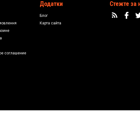
Додатки
Стежте за 
Блог
мовлення
Карта сайта
азине
а
ое соглашение