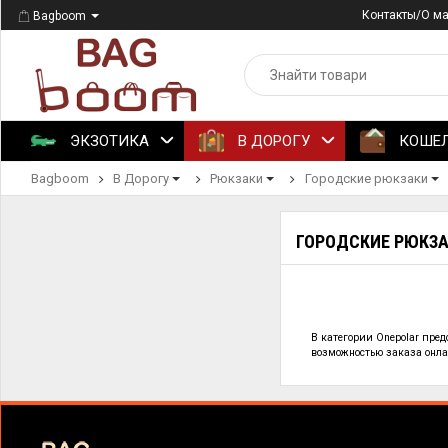
Контакты/О м
Bagboom
ЭКЗОТИКА
В ДОРОГУ
КОШЕ
Bagboom
В Дорогу
Рюкзаки
Городские рюкзаки
ГОРОДСКИЕ РЮКЗА
В категории
Onepolar пре
возможностью заказа онлай