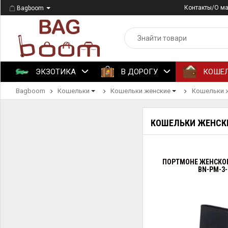
Контакты/О м
Bagboom
ЭКЗОТИКА
В ДОРОГУ
КОШЕ
Bagboom
Кошельки
Кошельки женские
Кошельки ж
КОШЕЛЬКИ ЖЕНСК
ПОРТМОНЕ ЖЕНСКОЕ
BN-PM-3