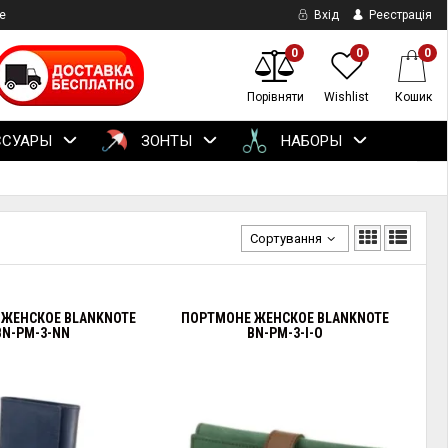
е
Вхід
Реєстрація
0
0
0
Порівняти
Wishlist
Кошик
ССУАРЫ
ЗОНТЫ
НАБОРЫ
Сортування
 ЖЕНСКОЕ BLANKNOTE
ПОРТМОНЕ ЖЕНСКОЕ BLANKNOTE
BN-PM-3-NN
BN-PM-3-I-O