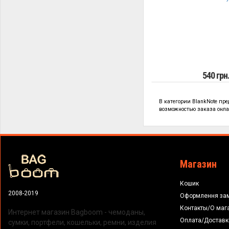
540 грн
В категории
BlankNote пр
возможностью заказа онлай
Магазин
Кошик
2008-2019
Оформлення за
Контакты/О маг
Интернет магазин Bagboom - чемоданы,
Оплата/Доставк
сумки, портфели, кошельки, ремни, изделия