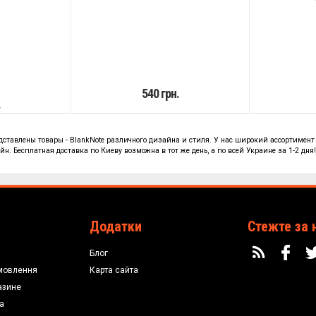
540 грн.
.
едставлены
товары - BlankNote
различного дизайна и стиля. У нас широкий ассортимент
н. Бесплатная доставка по Киеву возможна в тот же день, а по всей Украине за 1-2 дня
Додатки
Стежте за 
Блог
мовлення
Карта сайта
азине
а