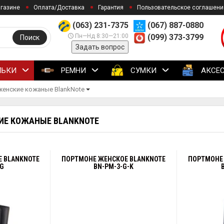
агазине
Оплата/Доставка
Гарантия
Пользовательское соглашени
(063) 231-7375
(067) 887-0880
Пн—Нд 8:30—21:00
(099) 373-3799
Поиск
Задать вопрос
ЛЬКИ
РЕМНИ
СУМКИ
АКСЕ
енские кожаные BlankNote
ИЕ КОЖАНЫЕ BLANKNOTE
 BLANKNOTE
ПОРТМОНЕ ЖЕНСКОЕ BLANKNOTE
ПОРТМОНЕ
-G
BN-PM-3-G-K