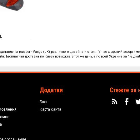
н.
редставлены
товары - Vango (UK)
различного дизайна и стиля. У нас широкий ассортиме
н. Бесплатная доставка по Киеву возможна в тот же день, а по всей Украине за 1-2 дня
Додатки
Стежте за 
Блог
мовлення
Карта сайта
азине
а
ое соглашение