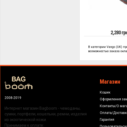
2,280 гр
В категории
Vango (UK) п
возможностью заказа онлай
Магазин
Кошик
2008-2019
Оформлення за
Контакты/О маг
Интернет магазин Bagboom - чемоданы,
Оплата/Доставк
сумки, портфели, кошельки, ремни, изделия
из экзотической кожи.
Гарантия
Принимаем к оплате:
Пользовательск