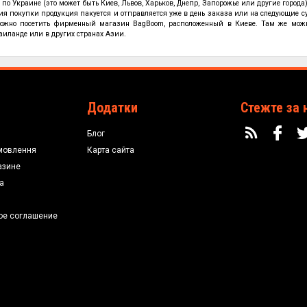
по Украине (это может быть Киев, Львов, Харьков, Днепр, Запорожье или другие города)
ия покупки продукция пакуется и отправляется уже в день заказа или на следующие с
жно посетить фирменный магазин BagBoom, расположенный в Киеве. Там же можно 
аиланде или в других странах Азии.
Додатки
Стежте за 
Блог
мовлення
Карта сайта
азине
а
ое соглашение