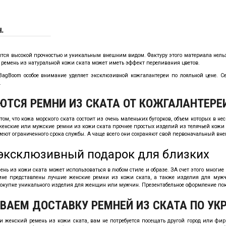
н.
ится высокой прочностью и уникальным внешним видом. Фактуру этого материала нельзя
и ремень из натуральной кожи ската может иметь эффект переливания цветов.
BagBoom особое внимание уделяет эксклюзивной кожгалантереи по лояльной цене. С
.
ЮТСЯ РЕМНИ ИЗ СКАТА ОТ КОЖГАЛАНТЕРЕ
 том, что кожа морского ската состоит из очень маленьких бугорков, объем которых в н
 женские или мужские ремни из кожи ската прочнее простых изделий из телячьей кожи 
имеют ограниченного срока службы. А чаще всего они сохраняют свой первоначальный внеш
эксклюзивный подарок для близких
нь из кожи ската может использоваться в любом стиле и образе. ЗА счет этого многие
не представлены лучшие женские ремни из кожи ската, а также изделия для мужчи
окупке уникального изделия для женщин или мужчин. Презентабельное оформление по
ВАЕМ ДОСТАВКУ РЕМНЕЙ ИЗ СКАТА ПО УК
 женский ремень из кожи ската, вам не потребуется посещать другой город или фир