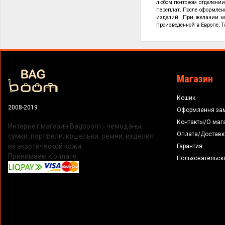
любом почтовом отделении 
переплат. После оформлен
изделий. При желании мо
произведенной в Европе, Т
Магазин
Кошик
2008-2019
Оформлення за
Контакты/О маг
Интернет магазин Bagboom - чемоданы,
Оплата/Доставк
сумки, портфели, кошельки, ремни, изделия
из экзотической кожи.
Гарантия
Принимаем к оплате:
Пользовательск