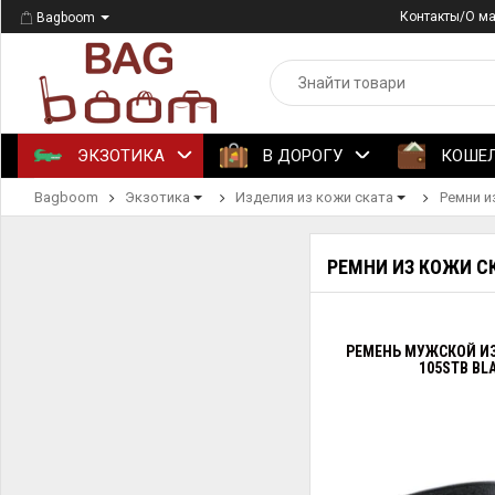
Контакты/О м
Bagboom
ЭКЗОТИКА
В ДОРОГУ
КОШЕ
Bagboom
Экзотика
Изделия из кожи ската
Ремни и
РЕМНИ ИЗ КОЖИ С
РЕМЕНЬ МУЖСКОЙ ИЗ
105STB BL