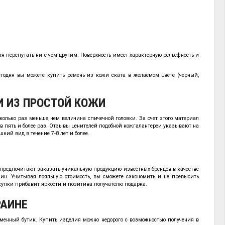
 перепутать ни с чем другим. Поверхность имеет характерную рельефность и
егодня вы можете купить ремень из кожи ската в желаемом цвете (черный,
И ИЗ ПРОСТОЙ КОЖИ
есколько раз меньше, чем величина спичечной головки. За счет этого материал
в пять и более раз. Отзывы ценителей подобной кожгалантереи указывают на
ний вид в течение 7-8 лет и более.
 предпочитают заказать уникальную продукцию известных брендов в качестве
н. Учитывая лояльную стоимость, вы сможете сэкономить и не превысить
купки прибавит яркости и позитива получателю подарка.
РАИНЕ
менный бутик. Купить изделия можно недорого с возможностью получения в