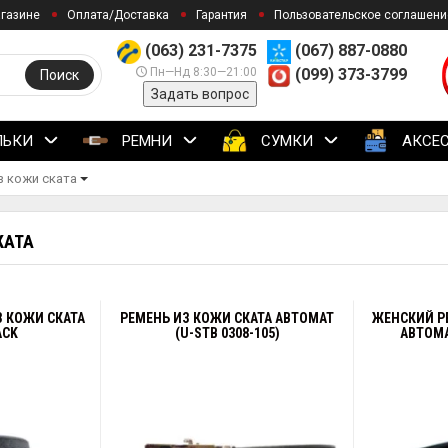
агазине
Оплата/Доставка
Гарантия
Пользовательское соглашени
(063) 231-7375
(067) 887-0880
Пн—Нд 8:30—21:00
(099) 373-3799
Поиск
Задать вопрос
ЛЬКИ
РЕМНИ
СУМКИ
АКСЕ
з кожи ската
КАТА
 КОЖИ СКАТА
РЕМЕНЬ ИЗ КОЖИ СКАТА АВТОМАТ
ЖЕНСКИЙ Р
ACK
(U-STB 0308-105)
АВТОМА