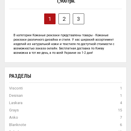
1,900 грн.
1
2
3
В категории
Кожаные рюкзаки представлены
товары - Кожаные
рюкзаки
различного дизайна и стиля. У нас широкий ассортимент
изделий из натуральной кожи и текстиля по
доступной стоимости с
возможностью заказа онлайн. Бесплатная доставка по Киеву
возможна в тот же день, а по всей Украине за 1-2 дня!
РАЗДЕЛЫ
Visconti
1
Desisan
1
Laskara
4
Grays
15
Anko
7
Blanknote
6