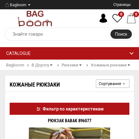
Страницы
Bagboom
0
0
Поиск
CATALOGUE
Bagboom
В Дорогу
Рюкзаки
Кожаные рюкзаки
Сортування
КОЖАНЫЕ РЮКЗАКИ
Фильтр по характеристикам
РЮКЗАК BABAK 896077