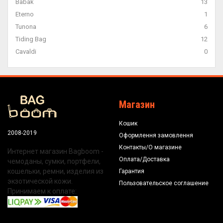
Babak
13
Eterno
1
Tunona
6
Tiding Bag
12
Cavaldi
0
Магазин
Кошик
2008-2019
Оформлення замовлення
Контакты/О магазине
Интернет магазин Bagboom -
Оплата/Доставка
чемоданы, сумки, портфели,
кошельки, ремни, изделия из
Гарантия
экзотической кожи.
Пользовательское соглашение
Принимаем к оплате: