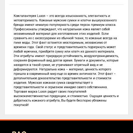
Кожгалантерея Luxon – это всегда изысканность, элегантность и
неповторимость. Кожаные мужские сумки и клатчи вышеуказанного
бренда имеют немалую популярность среди персон премиум класса.
Профессионалы утверждают, что натуральная кожа являет собой
незаменимый материал для изготовления этих изделий. Если
сравнить их с аксессуарами из обычной ткани, то кожаные всегда на
пике моды. Этот факт останется неоспоримым, независимо от
времени года. Свой статус и представительность подчеркнуть может
любой мужчина, приобретя сумку или клатч из данного материала.
Эти атрибуты имеют природную устойчивость, воздухопроницаемость,
сохраняя форменный вид долгое время. Бумаги и документы, которые
находятся в такой сумке, не утрачивают опрятный вид и не
деформируются. Натуральна кожа – материал, ценность которого
пришла в современный мир еще со времен античности. Этот факт –
дополнительное доказательство представительности и стоимости
изделия. Мужская кожаная сумка свидетельствует о
представительности и серьезном имидже своего собственника.
Торговая марка Luxon радует своих покупателей
высококачественностью продукции, и стоимостью. Ощущая ценность и
добротность кожаного атрибута, Вы будете бесспорно ублажены
покупкой!