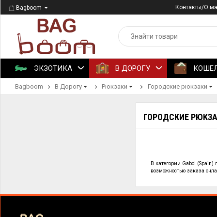
Контакты/О м
Bagboom
ЭКЗОТИКА
В ДОРОГУ
КОШЕ
Bagboom
В Дорогу
Рюкзаки
Городские рюкзаки
ГОРОДСКИЕ РЮКЗАК
В категории
Gabol (Spain)
возможностью заказа онлай