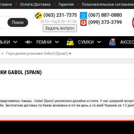
агазине
Оплата/Доставка
Гарантия
Пользовательское соглашени
(063) 231-7375
(067) 887-0880
Пн—Нд 8:30—21:00
(099) 373-3799
Поиск
Задать вопрос
ЛЬКИ
РЕМНИ
СУМКИ
АКСЕ
Городские рюкзаки Gabol (Spain)
И GABOL (SPAIN)
 представлены
товары - Gabol (Spain)
различного дизайна и стиля. У нас широкий ассор
н. Бесплатная доставка по Киеву возможна в тот же день, а по всей Украине за 1-2 дня