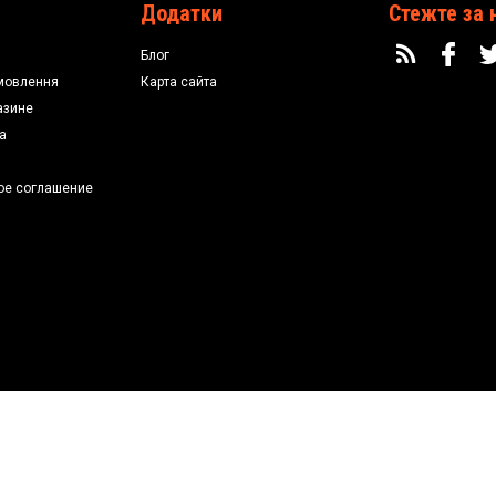
Додатки
Стежте за 
Блог
мовлення
Карта сайта
азине
а
ое соглашение