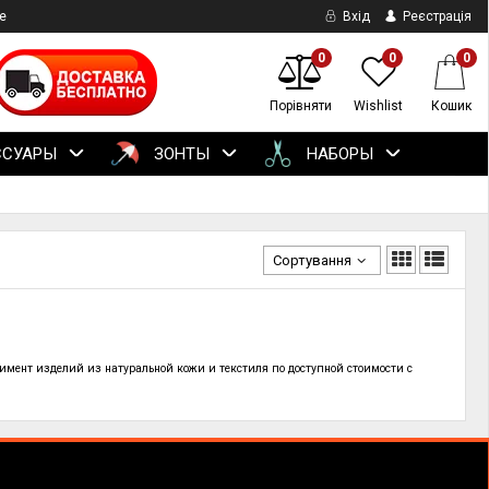
е
Вхід
Реєстрація
0
0
0
Порівняти
Wishlist
Кошик
ССУАРЫ
ЗОНТЫ
НАБОРЫ
Сортування
тимент изделий из натуральной кожи и текстиля по
доступной стоимости с
!