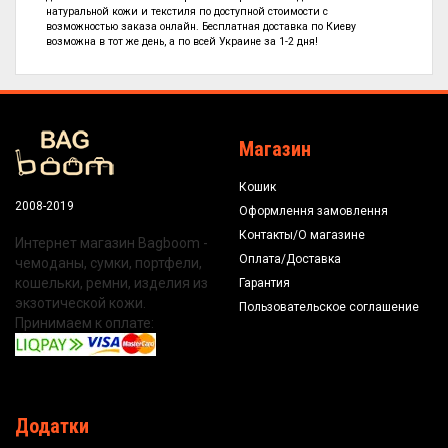
натуральной кожи и текстиля по
доступной стоимости с
возможностью заказа онлайн. Бесплатная доставка по Киеву
возможна в тот же день, а по всей Украине за 1-2 дня!
Магазин
Кошик
2008-2019
Оформлення замовлення
Контакты/О магазине
Интернет магазин Bagboom -
Оплата/Доставка
чемоданы, сумки, портфели,
кошельки, ремни, изделия из
Гарантия
экзотической кожи.
Пользовательское соглашение
Принимаем к оплате:
Додатки