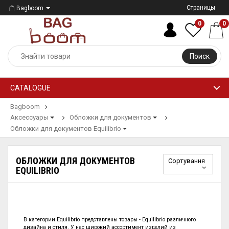
Страницы
Bagboom
0
0
Поиск
CATALOGUE
Bagboom
Аксессуары
Обложки для документов
Обложки для документов Equilibrio
ОБЛОЖКИ ДЛЯ ДОКУМЕНТОВ
Сортування
EQUILIBRIO
В категории
Equilibrio представлены
товары - Equilibrio
различного
дизайна и стиля. У нас широкий ассортимент изделий из