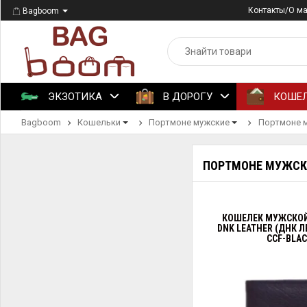
Контакты/О м
Bagboom
ЭКЗОТИКА
В ДОРОГУ
КОШЕ
Bagboom
Кошельки
Портмоне мужские
Портмоне 
ПОРТМОНЕ МУЖСК
КОШЕЛЕК МУЖСКО
DNK LEATHER (ДНК Л
CCF-BLA