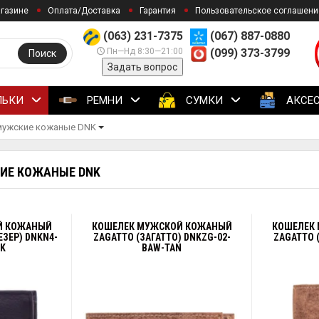
агазине
Оплата/Доставка
Гарантия
Пользовательское соглашени
(063) 231-7375
(067) 887-0880
Пн—Нд 8:30—21:00
(099) 373-3799
Поиск
Задать вопрос
ЛЬКИ
РЕМНИ
СУМКИ
АКСЕ
мужские кожаные DNK
ИЕ КОЖАНЫЕ DNK
Й КОЖАНЫЙ
КОШЕЛЕК МУЖСКОЙ КОЖАНЫЙ
КОШЕЛЕК
ЕЗЕР) DNKN4-
ZAGATTO (ЗАГАТТО) DNKZG-02-
ZAGATTO (
CK
BAW-TAN