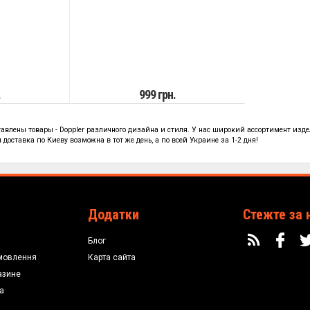
.
999 грн.
тавлены
товары - Doppler
различного дизайна и стиля. У нас широкий ассортимент изде
доставка по Киеву возможна в тот же день, а по всей Украине за 1-2 дня!
Додатки
Стежте за 
Блог
мовлення
Карта сайта
азине
а