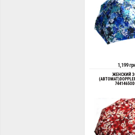
1,199 гр
ЖЕНСКИЙ З
(АВТОМАТ)DOPPLE
7441465OD