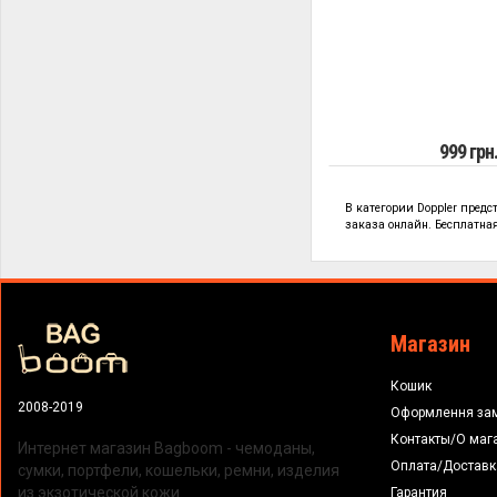
999 грн
В категории
Doppler предс
заказа онлайн. Бесплатная 
Магазин
Кошик
2008-2019
Оформлення за
Контакты/О маг
Интернет магазин Bagboom - чемоданы,
Оплата/Доставк
сумки, портфели, кошельки, ремни, изделия
из экзотической кожи.
Гарантия