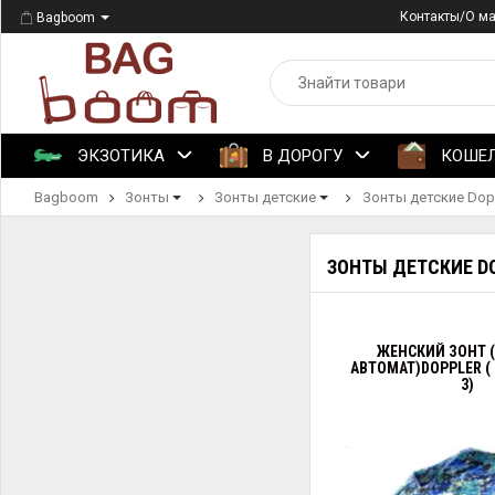
Контакты/О м
Bagboom
ЭКЗОТИКА
В ДОРОГУ
КОШЕ
Bagboom
Зонты
Зонты детские
Зонты детские Dop
ЗОНТЫ ДЕТСКИЕ D
ЖЕНСКИЙ ЗОНТ 
АВТОМАТ)DOPPLER (
3)