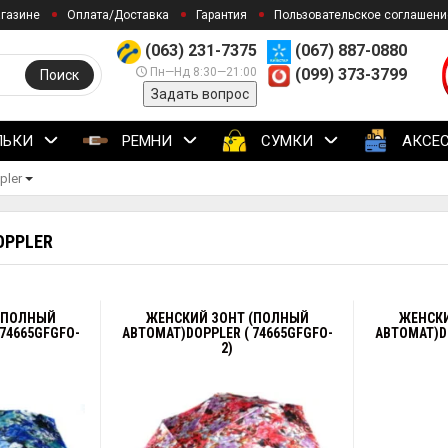
агазине
Оплата/Доставка
Гарантия
Пользовательское соглашени
(063) 231-7375
(067) 887-0880
Пн—Нд 8:30—21:00
(099) 373-3799
Поиск
Задать вопрос
ЛЬКИ
РЕМНИ
СУМКИ
АКСЕ
pler
OPPLER
(ПОЛНЫЙ
ЖЕНСКИЙ ЗОНТ (ПОЛНЫЙ
ЖЕНСКИ
 74665GFGFO-
АВТОМАТ)DOPPLER ( 74665GFGFO-
АВТОМАТ)DO
2)