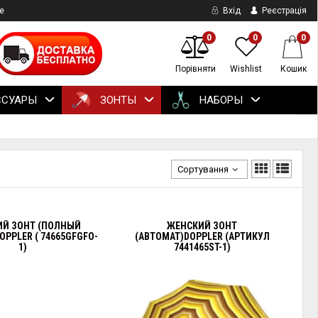
е
Вхід
Реєстрація
0
0
0
Порівняти
Wishlist
Кошик
ССУАРЫ
ЗОНТЫ
НАБОРЫ
Сортування
Й ЗОНТ (ПОЛНЫЙ
ЖЕНСКИЙ ЗОНТ
PPLER ( 74665GFGFO-
(АВТОМАТ)DOPPLER (АРТИКУЛ
1)
7441465ST-1)