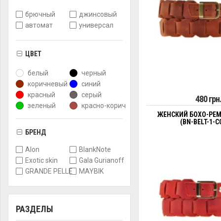
брючный
джинсовый
автомат
универсал
ЦВЕТ
белый
черный
коричневый
синий
красный
серый
480 грн
зеленый
красно-корич
ЖЕНСКИЙ БОХО-РЕМ
(BN-BELT-1-C
БРЕНД
Alon
BlankNote
Exotic skin
Gala Gurianoff
GRANDE PELLE
MAYBIK
РАЗДЕЛЫ