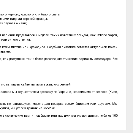
го, черного, красного или белого цвета;
бимыми видами верхней одежды;
ех случаев жизни;
наличии представлены модели таких известных брендов, как Roberto Napoli,
о или синего оттенка.
 кожи питона или крокодила. Подобная экзотика остается актуальной по сей
уарами.
ак доступные, так и более дорогие, экзотические варианты аксессуара. Все
упно на нашем сайте магазина женских ремней.
заказа мы осуществляем доставку по Украине, независимо от региона (Киев,
ывать понравившуюся модель для подарка своим близким или друзьям. Мы
купки, мы уберем ценник из коробки.
е экзотические ремни под брюки или под джинсы имеют ценник не более 100