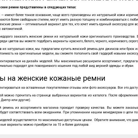
кие ремни представлены в следующих типах:
 — имеют более тонкое основание, чаще всего произведены из натуральной кожи коричнево
чаются более свободным стилем, могут иметь разную толщину и комбинироваться с лю
енские ремни — оптимальный вариант для тех, кто хочет иметь единый аксессуар для вс
с автоматикой.
недорого заказать женские ремни из натуральной кожи оригинального производства. В 
. Среди цветов вы можете подобрать варианты красного, белого, черного, коричневого, серог
 из натурально кожи, мы предлагаем купить женский ремень для джинсов или брюк из
стоимость на оригинальные модели, вы сможете пополнить свой гардероб новыми аксесс
ентироваться на дизайн моделей. Мы максимально расширили ассортимент, предлагая, к
имально подходят для повседневного ношения под любой вид верхней одежды и обуви.
ы на женские кожаные ремни
ентироваться на оставленные покупателями отзывы или фото аксессуаров. Все это дост
ей можно прочитать на странице выбранных вариантов из каталога. После оформления 
, Днепр или другие).
ремень из ассортимента магазина проходит проверку качества. Вы можете заказ
а будет соответствовать всем ожиданиям. При упоминании нашим менеджерам о цели по
оделей осуществляется по максимально доступным ценам. Обратите внимание, что даж
ные варианты можно приобрести за 15 и более долларов.