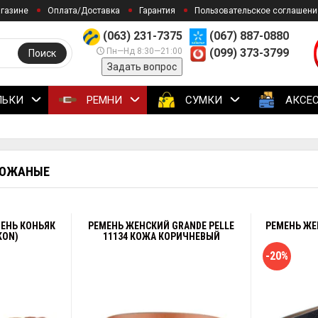
агазине
Оплата/Доставка
Гарантия
Пользовательское соглашени
(063) 231-7375
(067) 887-0880
Пн—Нд 8:30—21:00
(099) 373-3799
Поиск
Задать вопрос
ЛЬКИ
РЕМНИ
СУМКИ
АКСЕ
КОЖАНЫЕ
ЕНЬ КОНЬЯК
РЕМЕНЬ ЖЕНСКИЙ GRANDE PELLE
РЕМЕНЬ ЖЕН
KON)
11134 КОЖА КОРИЧНЕВЫЙ
-20%