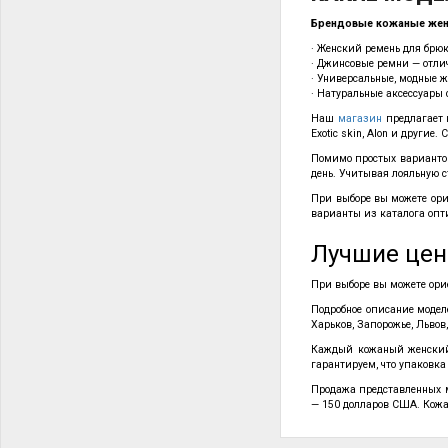
Брендовые кожаные женс
· Женский ремень для брюк
· Джинсовые ремни — отли
· Универсальные, модные ж
· Натуральные аксессуары 
Наш
магазин
предлагает 
Exotic skin, Alon и другие
Помимо простых вариантов
день. Учитывая лояльную 
При выборе вы можете ори
варианты из каталога опт
Лучшие цен
При выборе вы можете ори
Подробное описание модел
Харьков, Запорожье, Львов
Каждый кожаный женский 
гарантируем, что упаковк
Продажа представленных м
— 150 долларов США. Кожа