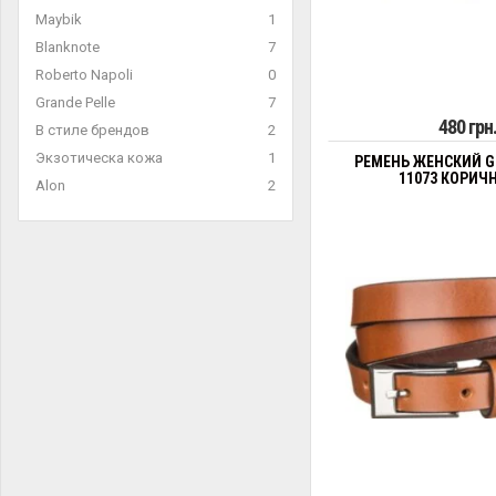
Maybik
1
Blanknote
7
Roberto Napoli
0
Grande Pelle
7
480 грн
В стиле брендов
2
Экзотическа кожа
1
РЕМЕНЬ ЖЕНСКИЙ G
11073 КОРИЧ
Alon
2