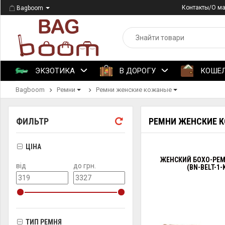
Контакты/О м
Bagboom
ЭКЗОТИКА
В ДОРОГУ
КОШЕ
Bagboom
Ремни
Ремни женские кожаные
ФИЛЬТР
РЕМНИ ЖЕНСКИЕ 
ЦІНА
ЖЕНСКИЙ БОХО-РЕМ
від
до грн.
(BN-BELT-1-
ТИП РЕМНЯ