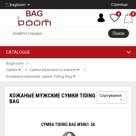
Страницы
Bagboom
0
0
Поиск
CATALOGUE
Bagboom
Сумки
Сумки мужские кожаные
Кожаные мужские сумки Tiding Bag
КОЖАНЫЕ МУЖСКИЕ СУМКИ TIDING
Сортування
BAG
СУМКА TIDING BAG M5861-3A