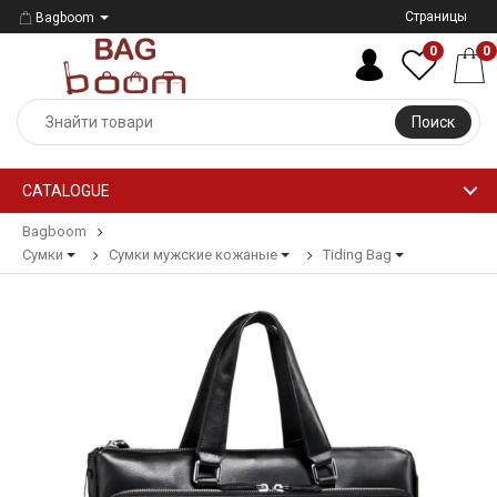
Страницы
Bagboom
0
0
Поиск
CATALOGUE
Bagboom
Сумки
Сумки мужские кожаные
Tiding Bag