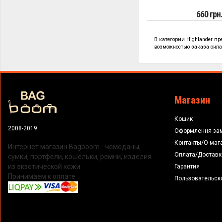
660 грн
В категории
Highlander п
возможностью заказа онлай
Магазин
Кошик
2008-2019
Оформлення за
Контакты/О маг
Интернет магазин Bagboom - чемоданы,
Оплата/Доставк
сумки, портфели, кошельки, ремни, изделия
из экзотической кожи.
Гарантия
Принимаем к оплате:
Пользовательск