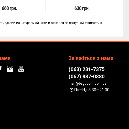
660 грн.
630 грн.
т изделий из натуральной кожи и текстиля по
доступной стоимости с
!
нами
Зв'яжіться з нами
(063) 231-7375
(067) 887-0880
mail@bagboom.com.ua
Пн—Нд 8:30—21:00