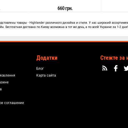
.
660 грн.
редставлены
товары - Highlander
различного дизайна и стиля. У нас широкий ассортимен
н. Бесплатная доставка по Киеву возможна в тот же день, а по всей Украине за 1-2 дня
Додатки
Стежте за 
Блог
мовлення
Карта сайта
азине
а
ое соглашение