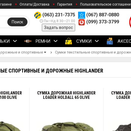
агазине
Оплата/Доставка
Гарантия
Пользовательское соглашени
(063) 231-7375
(067) 887-0880
Пн—Нд 8:30—21:00
(099) 373-3799
Поиск
Задать вопрос
ЛЬКИ
РЕМНИ
СУМКИ
АКСЕ
орожные и спортивные
Сумки текстильные спортивные и дорожн
ЫЕ СПОРТИВНЫЕ И ДОРОЖНЫЕ HIGHLANDER
HIGHLANDER
СУМКА ДОРОЖНАЯ HIGHLANDER
СУМКА ДО
100 OLIVE
LOADER HOLDALL 65 OLIVE
LOADER