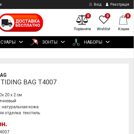
е
Вхід
Реєстрація
0
0
0
Порівняти
Wishlist
Кошик
ССУАРЫ
ЗОНТЫ
НАБОРЫ
BAG
 TIDING BAG T4007
0х 20 х 2 см
ричневый
: натуральная кожа
я отделка: текстиль
рн.
t4007