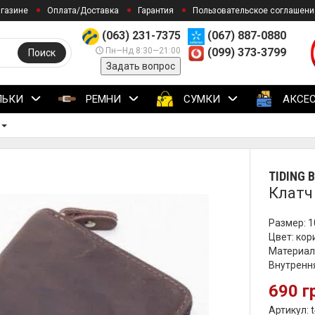
агазине
Оплата/Доставка
Гарантия
Пользовательское соглашени
(063) 231-7375
(067) 887-0880
Пн—Нд 8:30—21:00
(099) 373-3799
Поиск
Задать вопрос
ЛЬКИ
РЕМНИ
СУМКИ
АКСЕ
TIDING 
Клатч
Размер: 1
Цвет: ко
Материал
Внутрення
690 г
Артикул: 