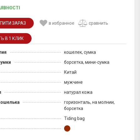
АЯВНОСТІ
ПИТИ ЗАРАЗ
в избранное
сравнить
лия
кошелек, сумка
сумки
борсетка, мини-сумка
Китай
мужчине
л
натурал кожа
кошелька
горизонталь, на молнии,
борсетка
Tiding bag