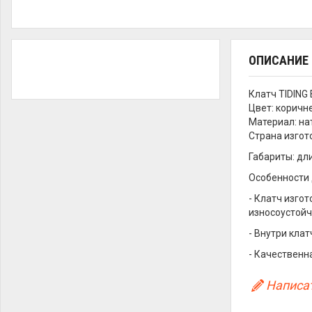
ОПИСАНИЕ
Клатч TIDING
Цвет: коричн
Материал: на
Страна изгот
Габариты: дли
Особенности 
- Клатч изго
износоустойч
- Внутри кла
- Качественн
Написат