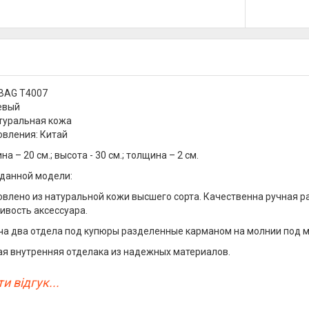
 BAG T4007
евый
туральная кожа
овления: Китай
на – 20 см.; высота - 30 см.; толщина – 2 см.
данной модели:
товлено из натуральной кожи высшего сорта. Качественна ручная р
ивость аксессуара.
тча два отдела под купюры разделенные карманом на молнии под ме
ая внутренняя отделака из надежных материалов.
и відгук...