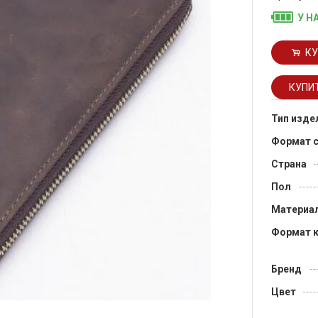
У Н
КУ
Тип изде
Формат 
Страна
Пол
Материа
Формат 
Бренд
Цвет