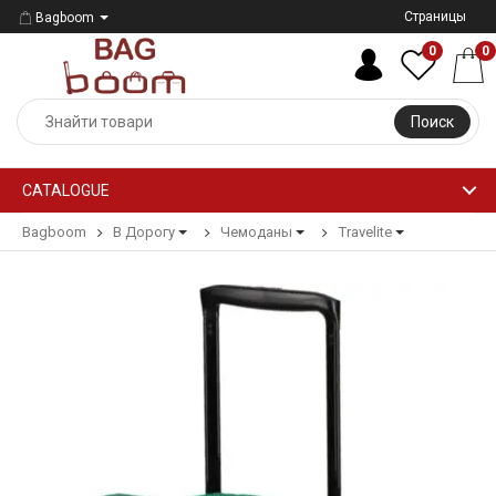
Страницы
Bagboom
0
0
Поиск
CATALOGUE
Bagboom
В Дорогу
Чемоданы
Travelite