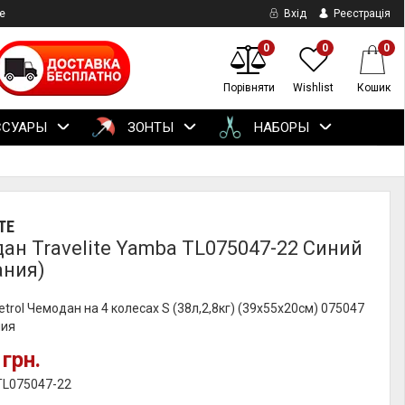
е
Вхід
Реєстрація
0
0
0
Порівняти
Wishlist
Кошик
ССУАРЫ
ЗОНТЫ
НАБОРЫ
TE
ан Travelite Yamba TL075047-22 Синий
ания)
rol Чемодан на 4 колесах S (38л,2,8кг) (39x55x20см) 075047
ния
 грн.
TL075047-22