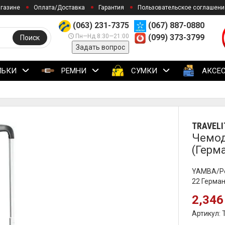
агазине
Оплата/Доставка
Гарантия
Пользовательское соглашени
(063) 231-7375
(067) 887-0880
Пн—Нд 8:30—21:00
(099) 373-3799
Поиск
Задать вопрос
ЛЬКИ
РЕМНИ
СУМКИ
АКСЕ
TRAVELI
Чемод
(Герм
YAMBA/Pet
22 Герма
2,346
Артикул: 