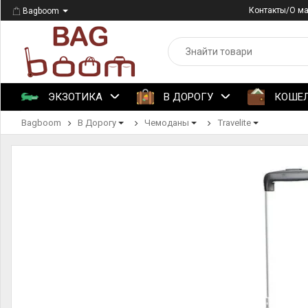
Контакты/О м
Bagboom
ЭКЗОТИКА
В ДОРОГУ
КОШЕ
Bagboom
В Дорогу
Чемоданы
Travelite