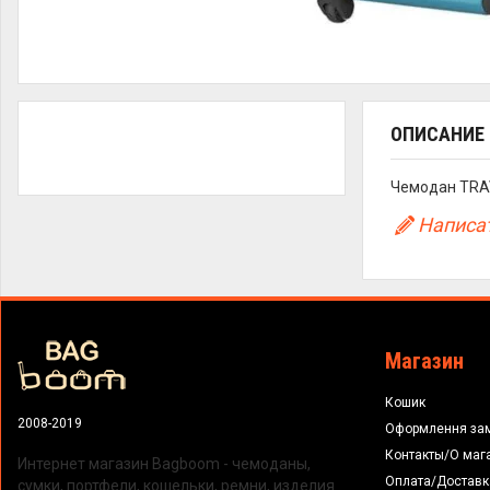
ОПИСАНИЕ
Чемодан TRAV
Написат
Магазин
Кошик
2008-2019
Оформлення за
Контакты/О маг
Интернет магазин Bagboom - чемоданы,
Оплата/Доставк
сумки, портфели, кошельки, ремни, изделия