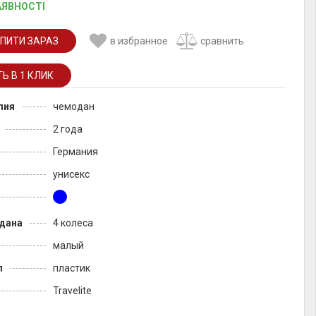
АЯВНОСТІ
ПИТИ ЗАРАЗ
в избранное
сравнить
лия
чемодан
2 года
Германия
унисекс
дана
4 колеса
малый
л
пластик
Travelite