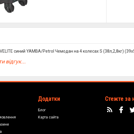
ELITE синий YAMBA/Petrol Чемодан на 4 колесах S (38л,2,8кг) (39
и відгук...
Додатки
Стежте за 
Блог
мовлення
Карта сайта
азине
а