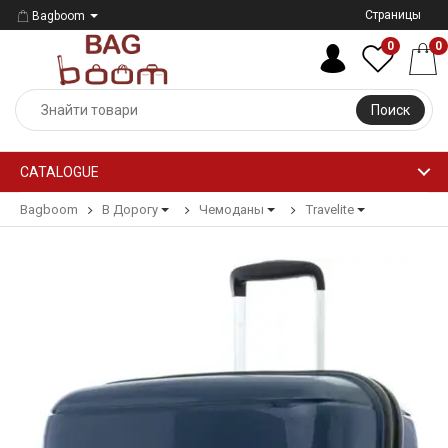
Страницы
Bagboom
0
0
Поиск
CATALOGUE
Bagboom
В Дорогу
Чемоданы
Travelite