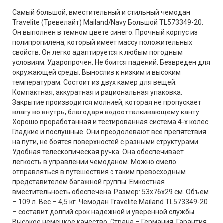
Самый большой, вместительный и стильный чемодан
Travelite (Тревелайт) Mailand/Navy Большой TL573349-20.
Он выполнен в темном цвете синего. Прочный корпус из
полипропилена, который имеет массу положительных
свойств. Он легко адаптируется к любым погодным
условиям. Ударопрочен. Не боится падений. Безвреден для
окружающей среды. Вынослив к низким и высоким
температурам. Состоит из двух камер для вещей.
Компактная, аккуратная и рациональная упаковка.
Закрытие производится молнией, которая не пропускает
влагу во внутрь, благодаря водоотталкивающему канту.
Хорошо проработанная и тестированная система 4-х колес.
Гладкие и послушные. Они преодолевают все препятствия
на пути, не боятся поверхностей с разными структурами.
Удобная телескопическая ручка. Она обеспечивает
легкость в управлении чемоданом. Можно смело
отправляться в путешествия с таким превосходным
представителем багажной группы. Емкостная
вместительность обеспечена. Размер: 53х76х29 см. Объем
– 109 л. Вес – 4,5 кг. Чемодан Travelite Mailand TL573349-20
– составит долгий срок надежной и уверенной службы.
Высокое немецкое качество. Страна – Германия. Гарантия