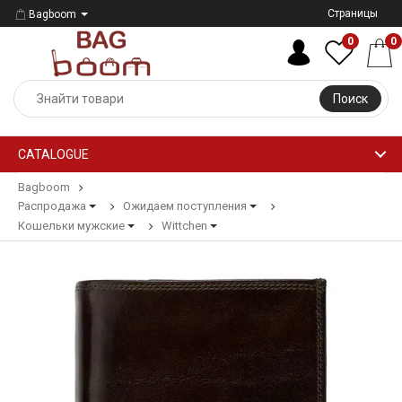
Страницы
Bagboom
0
0
Поиск
CATALOGUE
Bagboom
Распродажа
Ожидаем поступления
Кошельки мужские
Wittchen