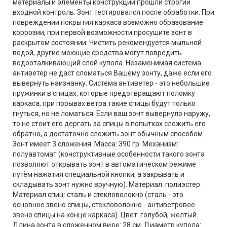
материалы и элементы конструкции прошли строгий
входной контроль. Зонт тестировался после обработки. При
повреждении покрытия каркаса возможно образование
коррозии, при первой возможности просушите зонт в
раскрытом состоянии. Чистить рекомендуется мыльной
водой, другие моющие средства могут повредить
водооталкивающий слой купола. Незаменимая система
антиветер не даст сломаться Вашему зонту, даже если его
вывернуть наизнанку. Система антиветер - это небольшие
пружинки в спицах, которые предотвращают поломку
каркаса, при порывах ветра такие спицы будут только
гнуться, но не ломаться. Если ваш зонт вывернуло наружу,
то не стоит его дергать за спицы в попытках сложить его
обратно, а достаточно сложить зонт обычным способом.
Зонт имеет 3 сложения. Масса: 390 гр. Механизм:
полуавтомат (конструктивные особенности такого зонта
позволяют открывать зонт в автоматическом режиме
путём нажатия специальной кнопки, а закрывать и
складывать зонт нужно вручную). Материал: полиэстер.
Материал спиц: сталь и стекловолокно (сталь - это
основное звено спицы, стекловолокно - антиветровое
звено спицы на конце каркаса). Цвет: голубой, желтый.
Длина зонта в сложенном виде: 28 см. Диаметр купола: