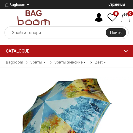
Страницы
Bagboom
0
0
Поиск
CATALOGUE
Bagboom
Зонты
Зонты женские
Zest