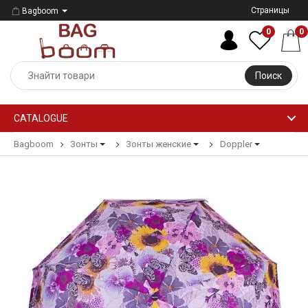
Страницы
Bagboom
0
0
Поиск
CATALOGUE
Bagboom
Зонты
Зонты женские
Doppler