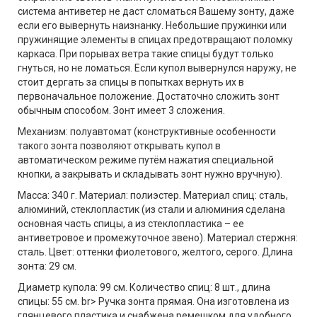
система антиветер не даст сломаться Вашему зонту, даже
если его вывернуть наизнанку. Небольшие пружинки или
пружинящие элементы в спицах предотвращают поломку
каркаса. При порывах ветра такие спицы будут только
гнуться, но не ломаться. Если купол вывернулся наружу, не
стоит дергать за спицы в попытках вернуть их в
первоначальное положение. Достаточно сложить зонт
обычным способом. Зонт имеет 3 сложения.
Механизм: полуавтомат (конструктивные особенности
такого зонта позволяют открывать купол в
автоматическом режиме путём нажатия специальной
кнопки, а закрывать и складывать зонт нужно вручную).
Масса: 340 г. Материал: полиэстер. Материал спиц: сталь,
алюминий, стеклопластик (из стали и алюминия сделана
основная часть спицы, а из стеклопластика – ее
антиветровое и промежуточное звено). Материал стержня:
сталь. Цвет: оттенки фиолетового, желтого, серого. Длина
зонта: 29 см.
Диаметр купола: 99 см. Количество спиц: 8 шт., длина
спицы: 55 см. br> Ручка зонта прямая. Она изготовлена из
глянцевого пластика и снабжена ремешком для удобного