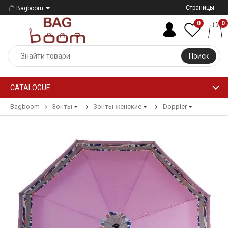
Страницы
Bagboom
0
0
Поиск
CATALOGUE
Bagboom
Зонты
Зонты женские
Doppler