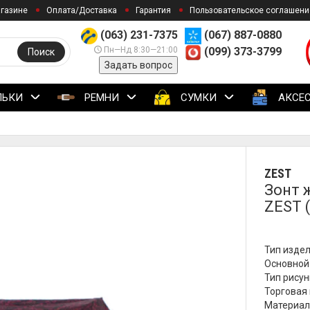
агазине
Оплата/Доставка
Гарантия
Пользовательское соглашени
(063) 231-7375
(067) 887-0880
Пн—Нд 8:30—21:00
(099) 373-3799
Поиск
Задать вопрос
ЛЬКИ
РЕМНИ
СУМКИ
АКСЕ
ZEST
Зонт 
ZEST 
Тип издел
Основной 
Тип рисун
Торговая 
Материал 