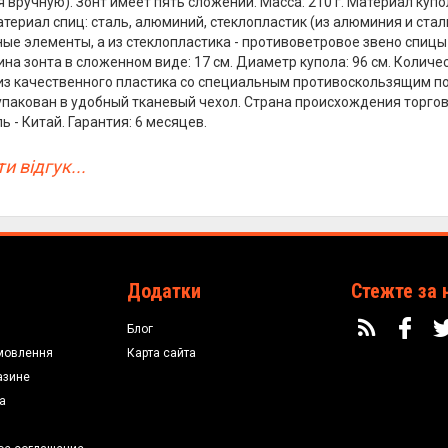
я вручную). Зонт имеет пять сложений. Масса: 210 г. Материал куп
териал спиц: сталь, алюминий, стеклопластик (из алюминия и стал
ые элементы, а из стеклопластика - противоветровое звено спицы 
на зонта в сложенном виде: 17 см. Диаметр купола: 96 см. Количес
из качественного пластика со специальным противоскользящим 
 упакован в удобный тканевый чехол. Страна происхождения торгов
 - Китай. Гарантия: 6 месяцев.
и відгук...
Додатки
Стежте за 
Блог
мовлення
Карта сайта
азине
а