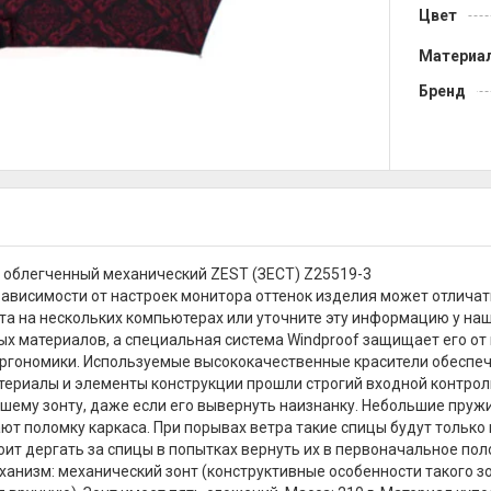
Цвет
Материа
Бренд
 облегченный механический ZEST (ЗЕСТ) Z25519-3
зависимости от настроек монитора оттенок изделия может отличат
та на нескольких компьютерах или уточните эту информацию у на
х материалов, а специальная система Windproof защищает его от 
ргономики. Используемые высококачественные красители обеспеч
атериалы и элементы конструкции прошли строгий входной контрол
шему зонту, даже если его вывернуть наизнанку. Небольшие пруж
т поломку каркаса. При порывах ветра такие спицы будут только г
тоит дергать за спицы в попытках вернуть их в первоначальное п
ханизм: механический зонт (конструктивные особенности такого з