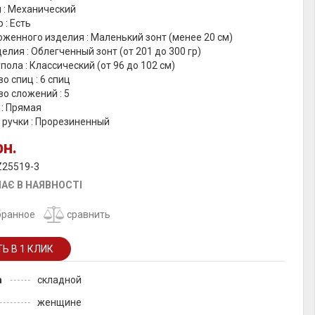
 : Механический
 : Есть
женного изделия : Маленький зонт (менее 20 см)
елия : Облегченный зонт (от 201 до 300 гр)
пола : Классический (от 96 до 102 см)
о спиц : 6 спиц
о сложений : 5
 : Прямая
 ручки : Прорезиненный
рн.
Z25519-3
АЄ В НАЯВНОСТІ
бранное
сравнить
а
складной
женщине