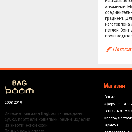
и закрываетс
алюминий. Ма
соединительн
градиент. Дли
изготовлена 
петлей. Зонт
производитель
Написат
Магазин
Кошик
2008-2019
Оформлення за
Контакты/О маг
Интернет магазин Bagboom - чемоданы,
Оплата/Доставк
сумки, портфели, кошельки, ремни, изделия
из экзотической кожи.
Гарантия
Принимаем к оплате: