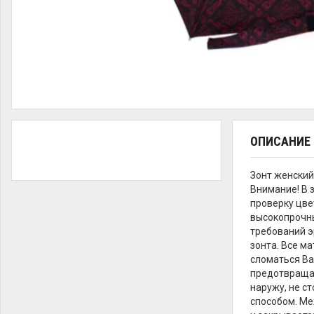
ОПИСАНИЕ
Зонт женский
Внимание! В 
проверку цве
высокопрочны
требований э
зонта. Все м
сломаться Ва
предотвращаю
наружу, не с
способом. Ме