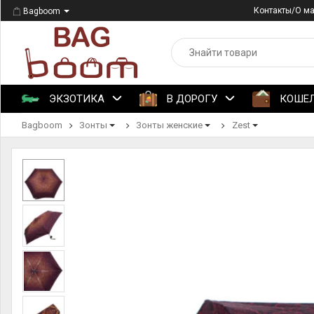
Контакты/О м
Bagboom
ЭКЗОТИКА
В ДОРОГУ
КОШЕ
Bagboom
Зонты
Зонты женские
Zest