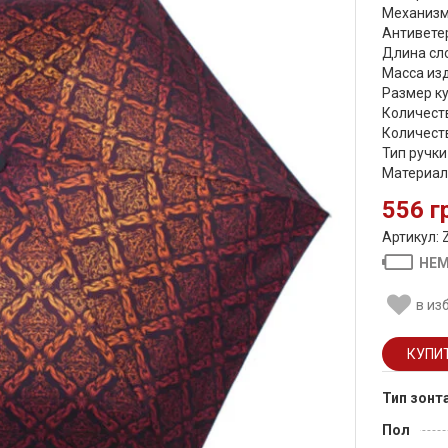
Механизм
Антиветер
Длина сло
Масса изд
Размер ку
Количеств
Количеств
Тип ручки
Материал
556 г
Артикул: 
НЕМ
в из
Тип зонт
Пол