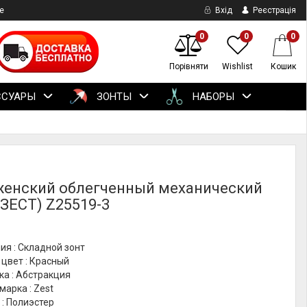
е
Вхід
Реєстрація
0
0
0
Порівняти
Wishlist
Кошик
ССУАРЫ
ЗОНТЫ
НАБОРЫ
женский облегченный механический
(ЗЕСТ) Z25519-3
ия : Складной зонт
цвет : Красный
ка : Абстракция
марка : Zest
: Полиэстер