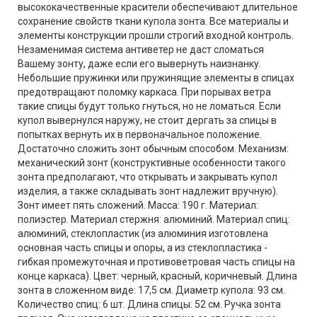
высококачественные красители обеспечивают длительное
сохранение свойств ткани купола зонта. Все материалы и
элементы конструкции прошли строгий входной контроль.
Незаменимая система антиветер не даст сломаться
Вашему зонту, даже если его вывернуть наизнанку.
Небольшие пружинки или пружинящие элементы в спицах
предотвращают поломку каркаса. При порывах ветра
такие спицы будут только гнуться, но не ломаться. Если
купол вывернулся наружу, не стоит дергать за спицы в
попытках вернуть их в первоначальное положение.
Достаточно сложить зонт обычным способом. Механизм:
механический зонт (конструктивные особенности такого
зонта предполагают, что открывать и закрывать купол
изделия, а также складывать зонт надлежит вручную).
Зонт имеет пять сложений. Масса: 190 г. Материал:
полиэстер. Материал стержня: алюминий. Материал спиц:
алюминий, стеклопластик (из алюминия изготовлена
основная часть спицы и опоры, а из стеклопластика -
гибкая промежуточная и противоветровая часть спицы на
конце каркаса). Цвет: черный, красный, коричневый. Длина
зонта в сложенном виде: 17,5 см. Диаметр купола: 93 см.
Количество спиц: 6 шт. Длина спицы: 52 см. Ручка зонта