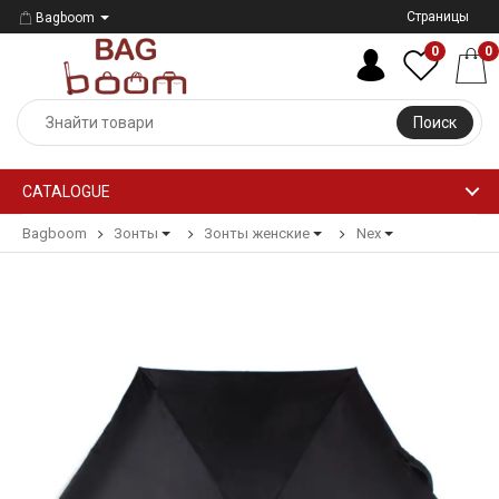
Страницы
Bagboom
0
0
Поиск
CATALOGUE
Bagboom
Зонты
Зонты женские
Nex