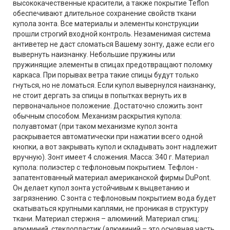
высококачественные красители, а также покрытие Teflon
обеспечивают длительное сохранение свойств ткани
купола зонта. Все материалы и элементы конструкции
прошли строгий входной контроль. Незаменимая система
антиветер не даст сломаться Вашему зонту, даже если его
вывернуть наизнанку. Небольшие пружины или
пружинящие элементы в спицах предотвращают поломку
каркаса. При порывах ветра такие спицы будут только
гнуться, но не ломаться. Если купол вывернулся наизнанку,
не стоит дергать за спицы в попытках вернуть их в
первоначальное положение. Достаточно сложить зонт
обычным способом. Механизм раскрытия купола:
полуавтомат (при таком механизме купол зонта
раскрывается автоматически при нажатии всего одной
кнопки, а вот закрывать купол и складывать зонт надлежит
вручную). Зонт имеет 4 сложения. Масса: 340 г. Материал
купола: полиэстер с тефлоновым покрытием. Тефлон -
запатентованный материал американской фирмы DuPont.
Он делает купол зонта устойчивым к выцветанию и
загрязнению. С зонта с тефлоновым покрытием вода будет
скатываться крупными каплями, не проникая в структуру
ткани. Материал стержня – алюминий. Материал спиц:
алюминий, стеклопластик (алюминий – это основная часть