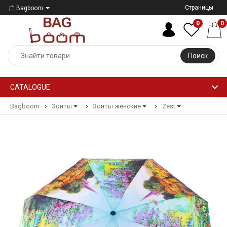
Страницы
Bagboom
0
0
Поиск
CATALOGUE
Bagboom
Зонты
Зонты женские
Zest