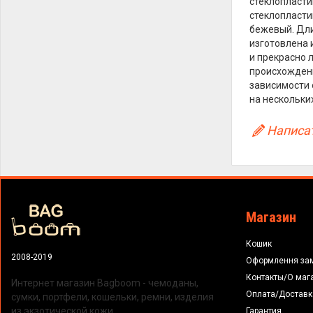
стеклопласти
стеклопластик
бежевый. Длин
изготовлена 
и прекрасно 
происхождени
зависимости 
на нескольки
Написат
Магазин
Кошик
2008-2019
Оформлення за
Контакты/О маг
Интернет магазин Bagboom - чемоданы,
Оплата/Доставк
сумки, портфели, кошельки, ремни, изделия
из экзотической кожи.
Гарантия