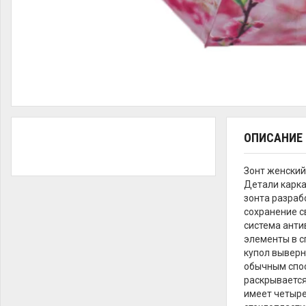
ОПИСАНИЕ
Зонт женский
Детали карка
зонта разраб
сохранение с
система анти
элементы в с
купол выверн
обычным спос
раскрывается
имеет четыре