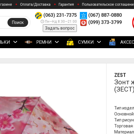
агазине
Оплата/Доставка
Гарантия
Пользовательское соглашени
(063) 231-7375
(067) 887-0880
Пн—Нд 8:30—21:00
(099) 373-3799
Поиск
Задать вопрос
ЛЬКИ
РЕМНИ
СУМКИ
АКСЕ
ZEST
Зонт 
(ЗЕСТ
Тип издел
Основной 
Тип рисун
Торговая 
Материал 