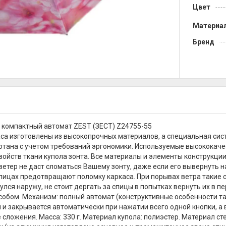
Цвет
Материа
Бренд
 компактный автомат ZEST (ЗЕСТ) Z24755-55
са изготовлены из высокопрочных материалов, а специальная сист
отана с учетом требований эргономики. Используемые высококач
войств ткани купола зонта. Все материалы и элементы конструкци
ветер не даст сломаться Вашему зонту, даже если его вывернуть
пицах предотвращают поломку каркаса. При порывах ветра такие сп
улся наружу, не стоит дергать за спицы в попытках вернуть их в 
обом. Механизм: полный автомат (конструктивные особенности та
 и закрывается автоматически при нажатии всего одной кнопки, а 
 сложения. Масса: 330 г. Материал купола: полиэстер. Материал ст