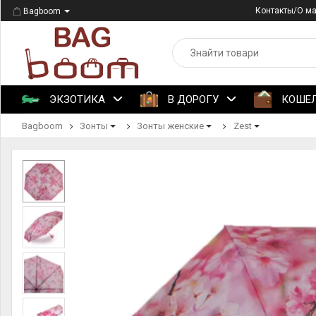
Контакты/О м
Bagboom
ЭКЗОТИКА
В ДОРОГУ
КОШЕ
Bagboom
Зонты
Зонты женские
Zest