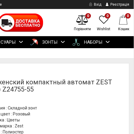
е
Вхід
Реєстрація
0
0
0
Порівняти
Wishlist
Кошик
ССУАРЫ
ЗОНТЫ
НАБОРЫ
женский компактный автомат ZEST
) Z24755-55
ия : Складной зонт
цвет : Розовый
ка : Цветы
марка : Zest
: Полиэстер