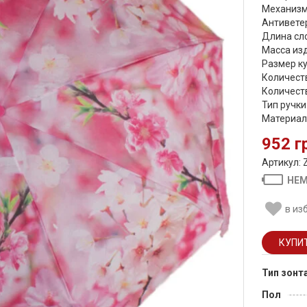
Механизм
Антиветер
Длина сло
Масса изд
Размер ку
Количеств
Количеств
Тип ручки
Материал 
952 г
Артикул: 
НЕМ
в из
Тип зонт
Пол