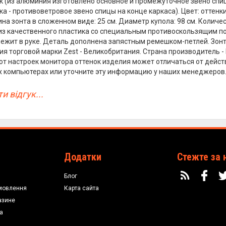
к (из алюминия изготовлено основное и промежуточное звено спицы
а - противоветровое звено спицы на конце каркаса). Цвет: оттенки
а зонта в сложенном виде: 25 см. Диаметр купола: 98 см. Количест
из качественного пластика со специальным противоскользящим 
лежит в руке. Деталь дополнена запястным ремешком-петлей. Зонт
я торговой марки Zest - Великобритания. Страна производитель - К
от настроек монитора оттенок изделия может отличаться от дейст
х компьютерах или уточните эту информацию у наших менеджеров
и відгук...
Додатки
Стежте за 
Блог
мовлення
Карта сайта
азине
а