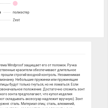
л
полиэстер
Zest
ема Windproof защищает его от поломок. Ручка
ественные красители обеспечивают длительное
и прошли строгий входной контроль. Незаменимая
 наизнанку. Небольшие пружинки или пружинящие
ицы будут только гнуться, но не ломаться. Если
первоначальное положение. Достаточно сложить зонт
кого зонта предполагают, что купол изделия
вот складывать аксессуар надлежит вручную). Зонт
ержня: сталь. Материал спиц: сталь, алюминий,