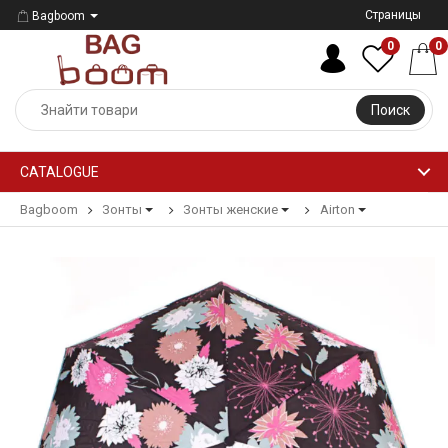
Страницы
Bagboom
0
0
Поиск
CATALOGUE
Bagboom
Зонты
Зонты женские
Airton