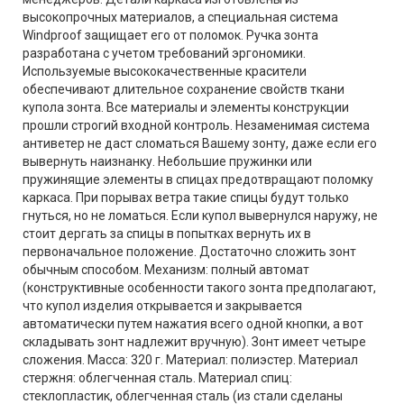
высокопрочных материалов, а специальная система
Windproof защищает его от поломок. Ручка зонта
разработана с учетом требований эргономики.
Используемые высококачественные красители
обеспечивают длительное сохранение свойств ткани
купола зонта. Все материалы и элементы конструкции
прошли строгий входной контроль. Незаменимая система
антиветер не даст сломаться Вашему зонту, даже если его
вывернуть наизнанку. Небольшие пружинки или
пружинящие элементы в спицах предотвращают поломку
каркаса. При порывах ветра такие спицы будут только
гнуться, но не ломаться. Если купол вывернулся наружу, не
стоит дергать за спицы в попытках вернуть их в
первоначальное положение. Достаточно сложить зонт
обычным способом. Механизм: полный автомат
(конструктивные особенности такого зонта предполагают,
что купол изделия открывается и закрывается
автоматически путем нажатия всего одной кнопки, а вот
складывать зонт надлежит вручную). Зонт имеет четыре
сложения. Масса: 320 г. Материал: полиэстер. Материал
стержня: облегченная сталь. Материал спиц:
стеклопластик, облегченная сталь (из стали сделаны