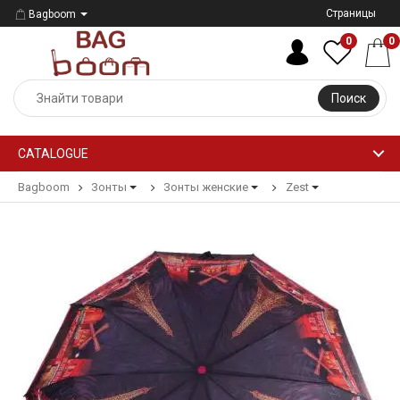
Страницы
Bagboom
0
0
Поиск
CATALOGUE
Bagboom
Зонты
Зонты женские
Zest