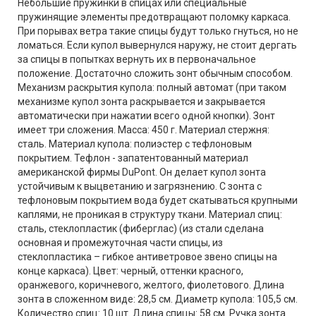
Небольшие пружинки в спицах или специальные
пружинящие элементы предотвращают поломку каркаса.
При порывах ветра такие спицы будут только гнуться, но не
ломаться. Если купол вывернулся наружу, не стоит дергать
за спицы в попытках вернуть их в первоначальное
положение. Достаточно сложить зонт обычным способом.
Механизм раскрытия купола: полный автомат (при таком
механизме купол зонта раскрывается и закрывается
автоматически при нажатии всего одной кнопки). Зонт
имеет три сложения. Масса: 450 г. Материал стержня:
сталь. Материал купола: полиэстер с тефлоновым
покрытием. Тефлон - запатентованный материал
американской фирмы DuPont. Он делает купол зонта
устойчивым к выцветанию и загрязнению. С зонта с
тефлоновым покрытием вода будет скатываться крупными
каплями, не проникая в структуру ткани. Материал спиц:
сталь, стеклопластик (фиберглас) (из стали сделана
основная и промежуточная части спицы, из
стеклопластика – гибкое антиветровое звено спицы на
конце каркаса). Цвет: черный, оттенки красного,
оранжевого, коричневого, желтого, фиолетового. Длина
зонта в сложенном виде: 28,5 см. Диаметр купола: 105,5 см.
Количество спиц: 10 шт. Длина спицы: 58 см. Ручка зонта