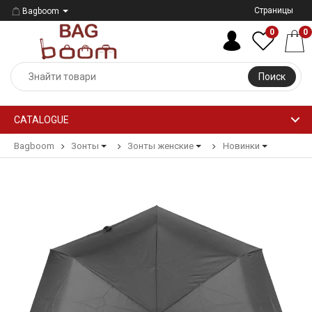
Страницы
Bagboom
0
0
Поиск
CATALOGUE
Bagboom
Зонты
Зонты женские
Новинки