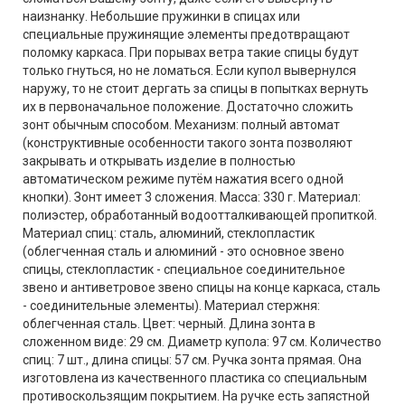
наизнанку. Небольшие пружинки в спицах или
специальные пружинящие элементы предотвращают
поломку каркаса. При порывах ветра такие спицы будут
только гнуться, но не ломаться. Если купол вывернулся
наружу, то не стоит дергать за спицы в попытках вернуть
их в первоначальное положение. Достаточно сложить
зонт обычным способом. Механизм: полный автомат
(конструктивные особенности такого зонта позволяют
закрывать и открывать изделие в полностью
автоматическом режиме путём нажатия всего одной
кнопки). Зонт имеет 3 сложения. Масса: 330 г. Материал:
полиэстер, обработанный водоотталкивающей пропиткой.
Материал спиц: сталь, алюминий, стеклопластик
(облегченная сталь и алюминий - это основное звено
спицы, стеклопластик - специальное соединительное
звено и антиветровое звено спицы на конце каркаса, сталь
- соединительные элементы). Материал стержня:
облегченная сталь. Цвет: черный. Длина зонта в
сложенном виде: 29 см. Диаметр купола: 97 см. Количество
спиц: 7 шт., длина спицы: 57 см. Ручка зонта прямая. Она
изготовлена из качественного пластика со специальным
противоскользящим покрытием. На ручке есть запястной