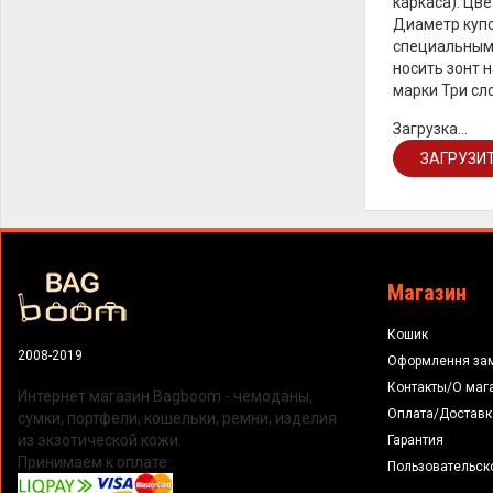
каркаса). Цве
Диаметр купол
специальным 
носить зонт 
марки Три сло
Загрузка...
ЗАГРУЗИТ
Магазин
Кошик
2008-2019
Оформлення за
Контакты/О маг
Интернет магазин Bagboom - чемоданы,
Оплата/Доставк
сумки, портфели, кошельки, ремни, изделия
из экзотической кожи.
Гарантия
Принимаем к оплате:
Пользовательск