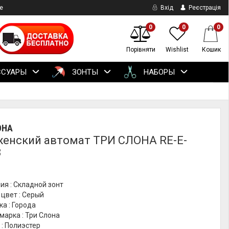
е
Вхід
Реєстрація
0
0
0
Порівняти
Wishlist
Кошик
ССУАРЫ
ЗОНТЫ
НАБОРЫ
ОНА
женский автомат ТРИ СЛОНА RE-E-
3
ия : Складной зонт
цвет : Серый
ка : Города
марка : Три Слона
: Полиэстер