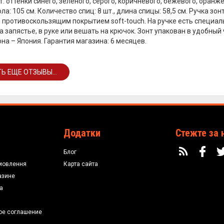
т: оттенки синего, зеленого, серого, коричневого, бежевого, оранж
а: 105 см. Количество спиц: 8 шт., длина спицы: 58,5 см. Ручка зо
противоскользящим покрытием soft-touch. На ручке есть специа
на запястье, в руке или вешать на крючок. Зонт упакован в удобны
на – Япония. Гарантия магазина: 6 месяцев.
Ь ЕЩЕ ОТЗЫВЫ...
Додатки
Стежте за 
Блог
мовлення
Карта сайта
азине
а
ое соглашение