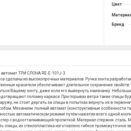
Цвет
Материа
Бренд
 автомат ТРИ СЛОНА RE-E-101J-3
са сделаны из высокопрочных материалов. Ручка зонта разработа
венные красители обеспечивают длительное сохранение свойств т
аться Вашему зонту, даже если его вывернуть наизнанку. Неболь
дотвращают поломку каркаса. При порывах ветра такие спицы будут
аружу, не стоит дергать за спицы в попытках вернуть их в перво
обом. Механизм: полный автомат (конструктивные особенности та
лностью автоматическом режиме путём нажатия всего одной кнопки)
эстер с водоотталкивающей пропиткой. Материал стержня: сталь. Ма
ть спицы, из стеклопластика изготовлено гибкое промежуточное зв