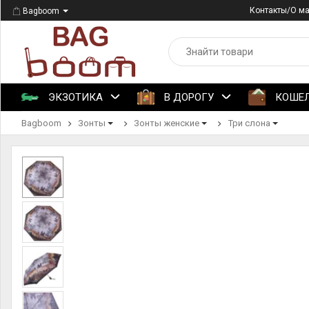
Контакты/О м
Bagboom
ЭКЗОТИКА
В ДОРОГУ
КОШЕ
Bagboom
Зонты
Зонты женские
Три слона