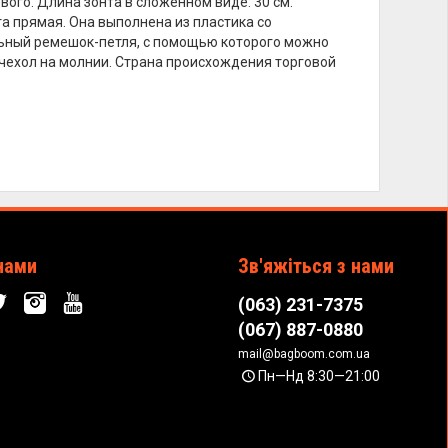
евого. Длина зонта в сложенном виде: 30 см.
нта прямая. Она выполнена из пластика со
льный ремешок-петля, с помощью которого можно
й чехол на молнии. Страна происхождения торговой
нами
Зв'яжіться з нами
(063) 231-7375
(067) 887-0880
mail@bagboom.com.ua
Пн—Нд 8:30—21:00