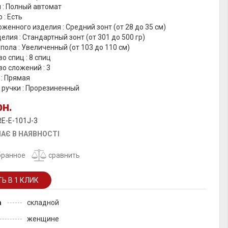
 : Полный автомат
 : Есть
женного изделия : Средний зонт (от 28 до 35 см)
елия : Стандартный зонт (от 301 до 500 гр)
пола : Увеличенный (от 103 до 110 см)
о спиц : 8 спиц
о сложений : 3
 : Прямая
 ручки : Прорезиненный
рн.
RE-E-101J-3
АЄ В НАЯВНОСТІ
бранное
сравнить
а
складной
женщине