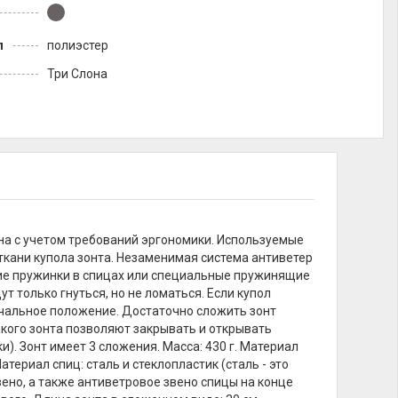
л
полиэстер
Три Слона
на с учетом требований эргономики. Используемые
кани купола зонта. Незаменимая система антиветер
шие пружинки в спицах или специальные пружинящие
 только гнуться, но не ломаться. Если купол
начальное положение. Достаточно сложить зонт
кого зонта позволяют закрывать и открывать
. Зонт имеет 3 сложения. Масса: 430 г. Материал
териал спиц: сталь и стеклопластик (сталь - это
ено, а также антиветровое звено спицы на конце