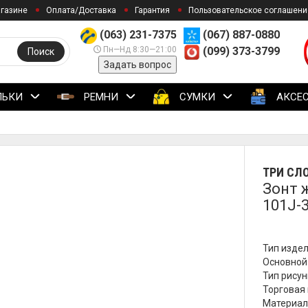
агазине
Оплата/Доставка
Гарантия
Пользовательское соглашени
(063) 231-7375
(067) 887-0880
Пн—Нд 8:30—21:00
(099) 373-3799
Поиск
Задать вопрос
ЛЬКИ
РЕМНИ
СУМКИ
АКСЕ
ТРИ СЛ
Зонт 
101J-
Тип издел
Основной 
Тип рисун
Торговая 
Материал 