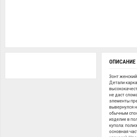
ОПИСАНИЕ
Зонт женский
Детали карка
высококачест
не даст слом
элементы пре
вывернулся н
обычным спос
изделие в по
купола: поли
основная час