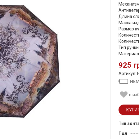
Механизм
Антиветер
Длина сло
Масса изд
Размер ку
Количеств
Количеств
Тип ручки
Материал
925 г
Артикул: 
НЕМ
в из
Тип зонт
Пол