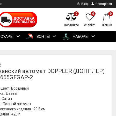
е
Вхід
Реєстрація
0
0
0
Порівняти
Wishlist
Кошик
ССУАРЫ
ЗОНТЫ
НАБОРЫ
R
женский автомат DOPPLER (ДОППЛЕР)
665GFGAP-2
 цвет : Бордовый
ка : Цветы
 :Сатин
 : Полный автомат
женного изделия : 29.5 см
елия : 420 г