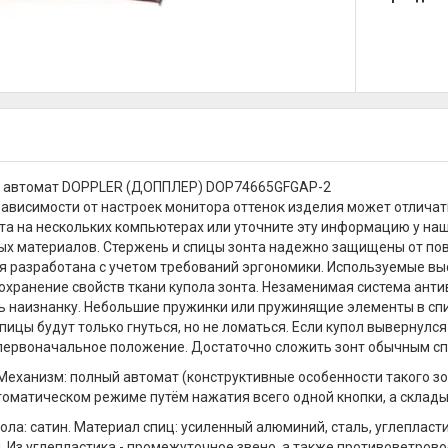
й автомат DOPPLER (ДОППЛЕР) DOP74665GFGAP-2
зависимости от настроек монитора оттенок изделия может отличат
та на нескольких компьютерах или уточните эту информацию у наш
х материалов. Стержень и спицы зонта надежно защищены от повр
я разработана с учетом требований эргономики. Используемые в
охранение свойств ткани купола зонта. Незаменимая система анти
ь наизнанку. Небольшие пружинки или пружинящие элементы в сп
пицы будут только гнуться, но не ломаться. Если купол вывернулся
 первоначальное положение. Достаточно сложить зонт обычным сп
. Механизм: полный автомат (конструктивные особенности такого з
томатическом режиме путём нажатия всего одной кнопки, а склады
ола: сатин. Материал спиц: усиленный алюминий, сталь, углепласт
. Из углепластика - промежуточное звено, а также противоветрово