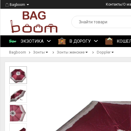
Контакты/О м
Bagboom
ЭКЗОТИКА
В ДОРОГУ
КОШЕ
Bagboom
Зонты
Зонты женские
Doppler