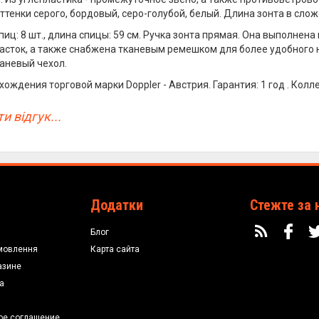
оттенки серого, бордовый, серо-голубой, белый. Длина зонта в слож
пиц: 8 шт., длина спицы: 59 см. Ручка зонта прямая. Она выполнен
асток, а также снабжена тканевым ремешком для более удобного 
каневый чехол.
ождения торговой марки Doppler - Австрия. Гарантия: 1 год . Колле
и відгук...
Додатки
Стежте за 
Блог
мовлення
Карта сайта
азине
а
ое соглашение