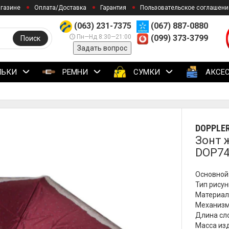
агазине
Оплата/Доставка
Гарантия
Пользовательское соглашени
(063) 231-7375
(067) 887-0880
Пн—Нд 8:30—21:00
(099) 373-3799
Поиск
Задать вопрос
ЛЬКИ
РЕМНИ
СУМКИ
АКСЕ
DOPPLE
Зонт 
DOP74
Основной
Тип рисун
Материал
Механизм
Длина сло
Масса изд