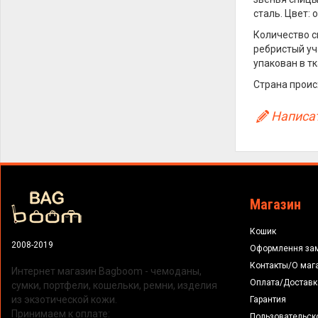
сталь. Цвет: 
Количество с
ребристый уч
упакован в т
Страна происх
Написат
Магазин
Кошик
2008-2019
Оформлення за
Контакты/О маг
Интернет магазин Bagboom - чемоданы,
Оплата/Доставк
сумки, портфели, кошельки, ремни, изделия
из экзотической кожи.
Гарантия
Принимаем к оплате:
Пользовательск