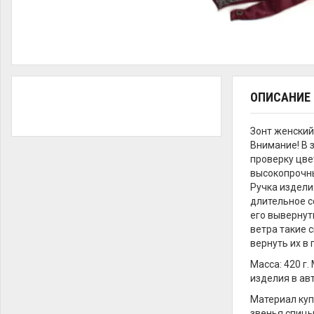
ОПИСАНИЕ
Зонт женски
Внимание! В 
проверку цве
высокопрочны
Ручка издели
длительное с
его вывернут
ветра такие с
вернуть их в
Масса: 420 г
изделия в ав
Материал куп
звенья спицы