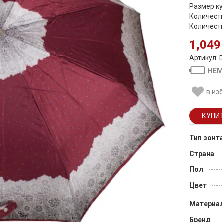
Размер ку
Количеств
Количеств
1,049
Артикул:
НЕМ
в из
Тип зонт
Страна
Пол
Цвет
Материа
Бренд