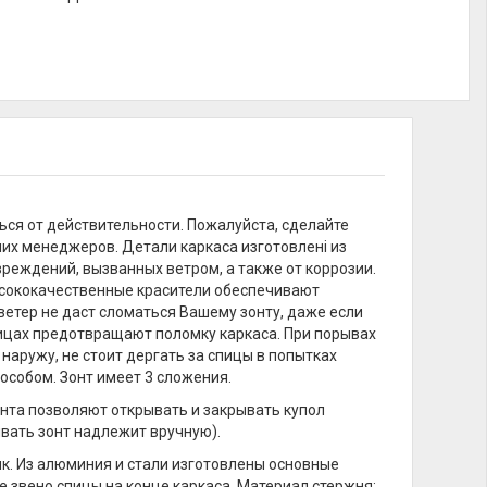
ься от действительности. Пожалуйста, сделайте
их менеджеров. Детали каркаса изготовлені из
еждений, вызванных ветром, а также от коррозии.
ысококачественные красители обеспечивают
ветер не даст сломаться Вашему зонту, даже если
ицах предотвращают поломку каркаса. При порывах
 наружу, не стоит дергать за спицы в попытках
особом. Зонт имеет 3 сложения.
онта позволяют открывать и закрывать купол
вать зонт надлежит вручную).
ик. Из алюминия и стали изготовлены основные
е звено спицы на конце каркаса. Материал стержня: