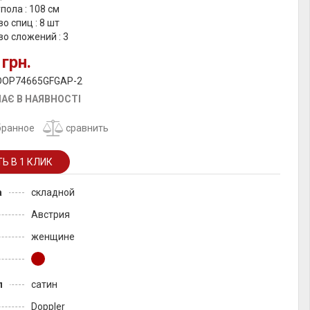
пола : 108 см
о спиц : 8 шт
о сложений : 3
 грн.
 DOP74665GFGAP-2
АЄ В НАЯВНОСТІ
бранное
сравнить
а
складной
Австрия
женщине
л
сатин
Doppler