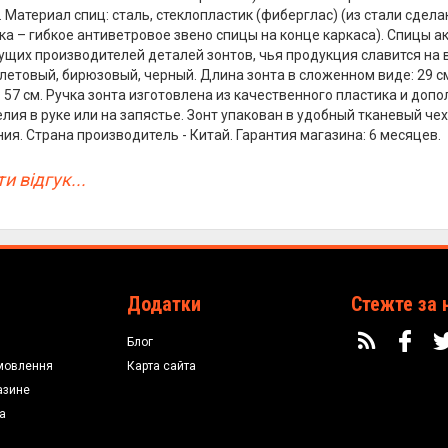
. Материал спиц: сталь, стеклопластик (фиберглас) (из стали сдел
ка – гибкое антиветровое звено спицы на конце каркаса). Спицы 
ущих производителей деталей зонтов, чья продукция славится на 
летовый, бирюзовый, черный. Длина зонта в сложенном виде: 29 см.
 57 см. Ручка зонта изготовлена из качественного пластика и до
лия в руке или на запястье. Зонт упакован в удобный тканевый чех
ия. Страна производитель - Китай. Гарантия магазина: 6 месяцев.
и відгук...
Додатки
Стежте за 
Блог
мовлення
Карта сайта
азине
а