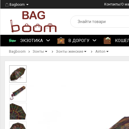
Контакты/О м
Bagboom
ЭКЗОТИКА
В ДОРОГУ
КОШЕ
Bagboom
Зонты
Зонты женские
Airton