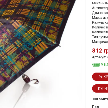
Механизм
Антиветер
Длина сло
Масса изд
Размер ку
Количеств
Количеств
Тип ручки
Материал 
812 г
Артикул: 
У Н
КУ
Тип зонт
Пол