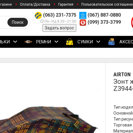
агазине
Оплата/Доставка
Гарантия
Пользовательское соглашени
(063) 231-7375
(067) 887-0880
Пн—Нд 8:30—21:00
(099) 373-3799
Поиск
Задать вопрос
ЛЬКИ
РЕМНИ
СУМКИ
АКСЕ
AIRTON
Зонт 
Z3944
Тип издел
Основной
Тип рисун
Торговая 
Материал 