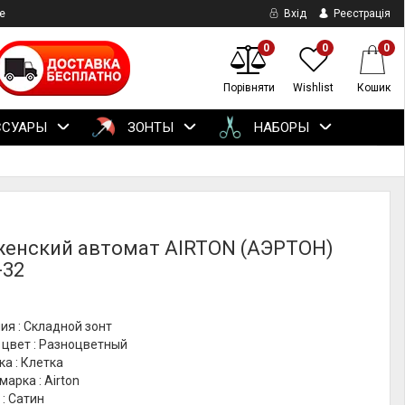
е
Вхід
Реєстрація
0
0
0
Порівняти
Wishlist
Кошик
ССУАРЫ
ЗОНТЫ
НАБОРЫ
женский автомат AIRTON (АЭРТОН)
-32
ия : Складной зонт
 цвет : Разноцветный
ка : Клетка
марка : Airton
: Сатин