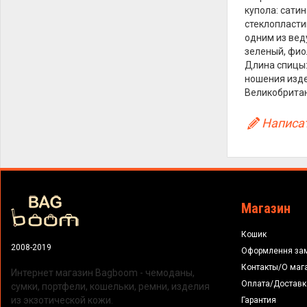
купола: сатин
стеклопласти
одним из вед
зеленый, фио
Длина спицы:
ношения изде
Великобритан
Написат
Магазин
Кошик
2008-2019
Оформлення за
Контакты/О маг
Интернет магазин Bagboom - чемоданы,
Оплата/Доставк
сумки, портфели, кошельки, ремни, изделия
из экзотической кожи.
Гарантия