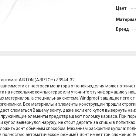
Цвет
Материа
Бренд
 автомат AIRTON (АЭРТОН) Z3944-32
зависимости от настроек монитора оттенок изделия может отличат
та на нескольких компьютерах или уточните эту информацию у на
х материалов, а специальная система Windproof защищает его от 
ргономики. Все материалы и элементы конструкции прошли строги
 даст сломаться Вашему зонту, даже если его купол вывернуть наи
пружинящие элементы предотвращают поломку каркаса. При порыва
ли купол вывернулся наружу, не стоит дергать за спицы в попытка
ложить зонт обычным способом. Механизм раскрытия купола: полн
в полностью автоматическом режиме). Зонт имеет три сложения. Ма