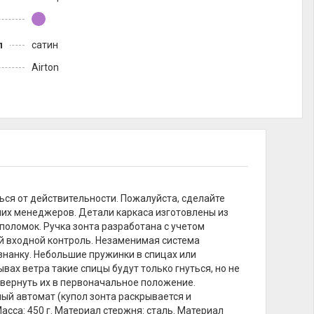
л
сатин
Airton
ься от действительности. Пожалуйста, сделайте
ших менеджеров. Детали каркаса изготовлены из
поломок. Ручка зонта разработана с учетом
й входной контроль. Незаменимая система
знанку. Небольшие пружинки в спицах или
х ветра такие спицы будут только гнуться, но не
х вернуть их в первоначальное положение.
ый автомат (купол зонта раскрывается и
сса: 450 г. Материал стержня: сталь. Материал