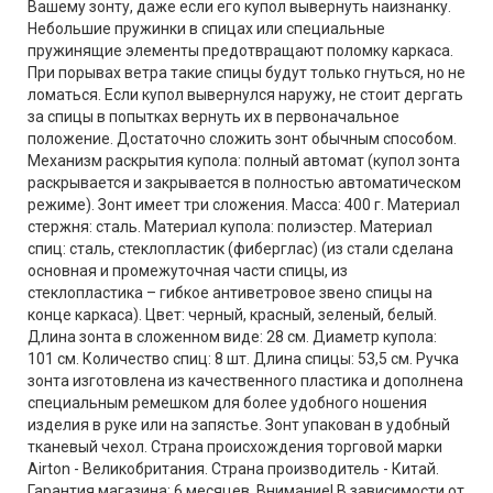
Вашему зонту, даже если его купол вывернуть наизнанку.
Небольшие пружинки в спицах или специальные
пружинящие элементы предотвращают поломку каркаса.
При порывах ветра такие спицы будут только гнуться, но не
ломаться. Если купол вывернулся наружу, не стоит дергать
за спицы в попытках вернуть их в первоначальное
положение. Достаточно сложить зонт обычным способом.
Механизм раскрытия купола: полный автомат (купол зонта
раскрывается и закрывается в полностью автоматическом
режиме). Зонт имеет три сложения. Масса: 400 г. Материал
стержня: сталь. Материал купола: полиэстер. Материал
спиц: сталь, стеклопластик (фиберглас) (из стали сделана
основная и промежуточная части спицы, из
стеклопластика – гибкое антиветровое звено спицы на
конце каркаса). Цвет: черный, красный, зеленый, белый.
Длина зонта в сложенном виде: 28 см. Диаметр купола:
101 см. Количество спиц: 8 шт. Длина спицы: 53,5 см. Ручка
зонта изготовлена из качественного пластика и дополнена
специальным ремешком для более удобного ношения
изделия в руке или на запястье. Зонт упакован в удобный
тканевый чехол. Страна происхождения торговой марки
Airton - Великобритания. Страна производитель - Китай.
Гарантия магазина: 6 месяцев. Внимание! В зависимости от