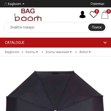
Страницы
Bagboom
0
0
Поиск
CATALOGUE
Bagboom
Зонты
Зонты женские
Airton