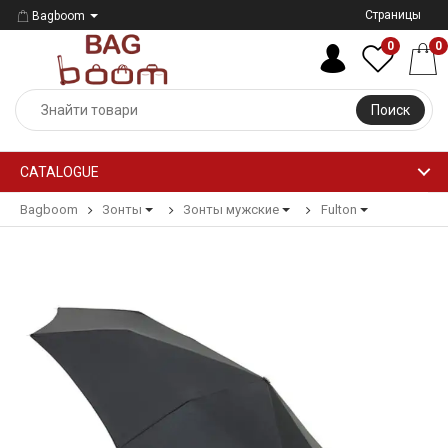
Страницы
Bagboom
0
0
Поиск
CATALOGUE
Bagboom
Зонты
Зонты мужские
Fulton