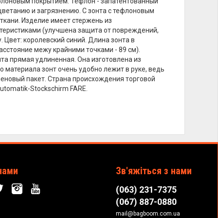
тефлоновым покрытием. Тефлон - запатентованный
цветанию и загрязнению. С зонта с тефлоновым
 ткани. Изделие имеет стержень из
ктеристиками (улучшена защита от повреждений,
 Цвет: королевский синий. Длина зонта в
асстояние межу крайними точками - 89 см).
онта прямая удлиненная. Она изготовлена из
о материала зонт очень удобно лежит в руке, ведь
леновый пакет. Страна происхождения торговой
Automatik-Stockschirm FARE.
нами
Зв'яжіться з нами
(063) 231-7375
(067) 887-0880
mail@bagboom.com.ua