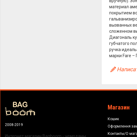
вручную). Зо
материал аме
покрытием во
гальванизиро
вызванных ве
сложенном ви
Диагональ куп
губчатого по
ручка идеаль
марки Fare – 
Написат
Магазин
Кошик
2008-2019
Оформлення за
Контакты/О маг
Интернет магазин Bagboom - чемоданы,