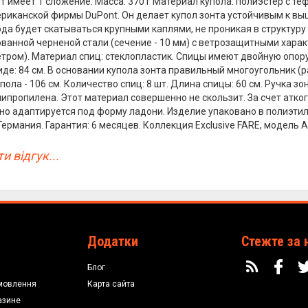
нт имеет 1 сложение. Масса: 370 г Материал купола: полиэстер с 
риканской фирмы DuPont. Он делает купол зонта устойчивым к вы
да будет скатываться крупными каплями, не проникая в структуру
ванной черненой стали (сечение - 10 мм) с ветрозащитными хара
тром). Материал спиц: стеклопластик. Спицы имеют двойную опору.
де: 84 см. В основании купола зонта правильный многоугольник (р
ола - 106 см. Количество спиц: 8 шт. Длина спицы: 60 см. Ручка з
липропилена. Этот материал совершенно не скользит. За счет атког
но адаптируется под форму ладони. Изделие упаковано в полиэти
Германия. Гарантия: 6 месяцев. Коллекция Exclusive FARE, модель 
и відгук...
Додатки
Стежте за 
Блог
мовлення
Карта сайта
азине