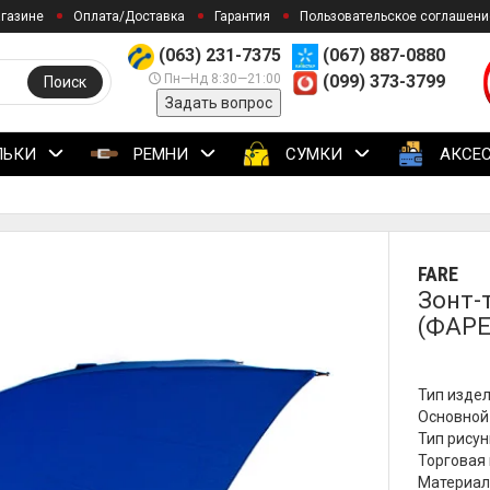
агазине
Оплата/Доставка
Гарантия
Пользовательское соглашени
(063) 231-7375
(067) 887-0880
Пн—Нд 8:30—21:00
(099) 373-3799
Поиск
Задать вопрос
ЛЬКИ
РЕМНИ
СУМКИ
АКСЕ
FARE
Зонт-
(ФАРЕ
Тип издел
Основной 
Тип рисун
Торговая 
Материал 