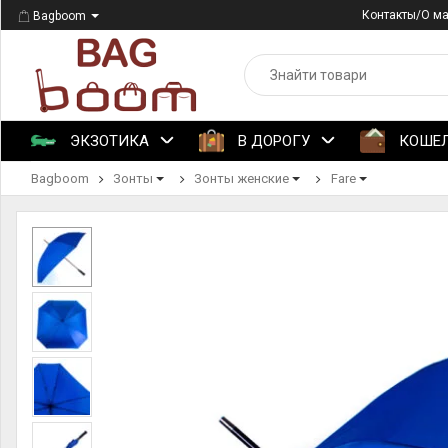
Контакты/О м
Bagboom
ЭКЗОТИКА
В ДОРОГУ
КОШЕ
Bagboom
Зонты
Зонты женские
Fare