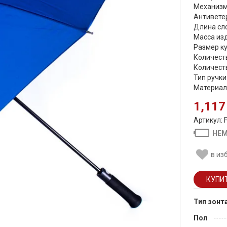
Механизм
Антиветер
Длина сло
Масса изд
Размер ку
Количеств
Количеств
Тип ручки
Материал
1,117
Артикул: 
НЕМ
в из
Тип зонт
Пол