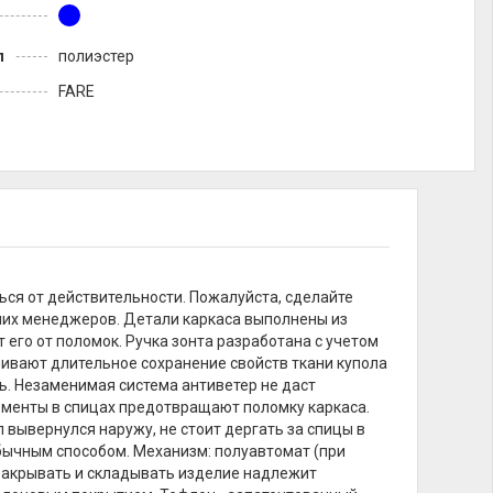
л
полиэстер
FARE
ься от действительности. Пожалуйста, сделайте
ших менеджеров. Детали каркаса выполнены из
его от поломок. Ручка зонта разработана с учетом
ивают длительное сохранение свойств ткани купола
ь. Незаменимая система антиветер не даст
ементы в спицах предотвращают поломку каркаса.
л вывернулся наружу, не стоит дергать за спицы в
бычным способом. Механизм: полуавтомат (при
 закрывать и складывать изделие надлежит