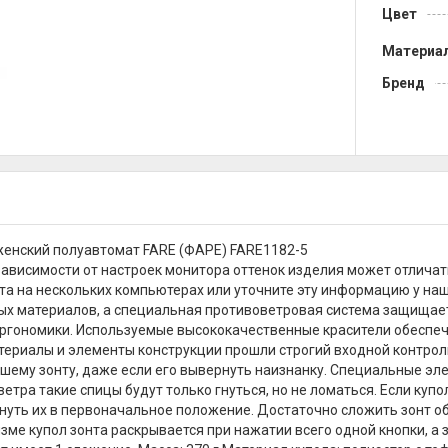
Цвет
Материа
Бренд
женский полуавтомат FARE (ФАРЕ) FARE1182-5
зависимости от настроек монитора оттенок изделия может отличат
та на нескольких компьютерах или уточните эту информацию у на
х материалов, а специальная противоветровая система защищает 
ргономики. Используемые высококачественные красители обеспеч
атериалы и элементы конструкции прошли строгий входной контрол
шему зонту, даже если его вывернуть наизнанку. Специальные эл
етра такие спицы будут только гнуться, но не ломаться. Если купо
нуть их в первоначальное положение. Достаточно сложить зонт о
зме купол зонта раскрывается при нажатии всего одной кнопки, а