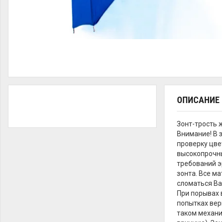
ОПИСАНИЕ
Зонт-трость 
Внимание! В 
проверку цве
высокопрочны
требований э
зонта. Все м
сломаться Ва
При порывах в
попытках вер
таком механи