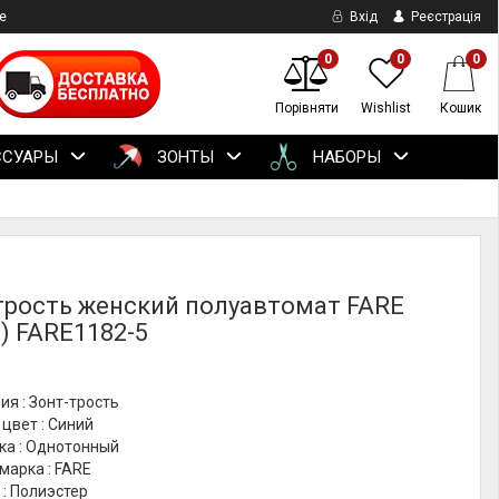
е
Вхід
Реєстрація
0
0
0
Порівняти
Wishlist
Кошик
ССУАРЫ
ЗОНТЫ
НАБОРЫ
трость женский полуавтомат FARE
) FARE1182-5
ия : Зонт-трость
цвет : Синий
ка : Однотонный
марка : FARE
: Полиэстер